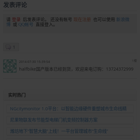
发表评论
请
登录
后发表评论。 还没有帐号
现在注册
也可以使用
新浪微
博
或
QQ帐号
直接登入。
1
1楼
2014-07-30 15:39:54
halfbike国产版本已经到货，欢迎来电订购：13724372999
实时热门
NGcitymonitor 1.0平台：以智能边缘硬件重塑城市生命线精
准运维新范式
尼果物联发布节能型电梯门机变频控制器方案
潍坊地下“智慧大脑”上线！一平台管理城市“生命线”