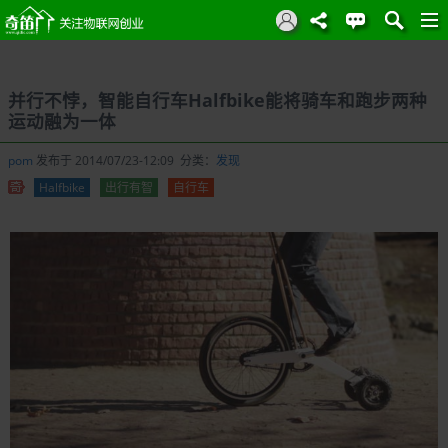
并行不悖，智能自行车Halfbike能将骑车和跑步两种
运动融为一体
pom
发布于 2014/07/23-12:09 分类：
发现
Halfbike
出行有智
自行车