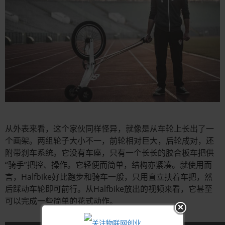
从外表来看，这个家伙同样怪异，就像是从车轮上长出了一
个画架。两组轮子大小不一，前轮相对巨大，后轮成对，还
附带刹车系统。它没有车座，只有一个长长的胶合板车把供
“骑手”把控、操作。它轻便而简单，结构亦紧凑。就使用而
言，Halfbike好比跑步和骑车一般，只用直立扶着车把，然
后踩动车轮即可前行。从Halfbike放出的视频来看，它甚至
可以完成一些简单的花式动作。