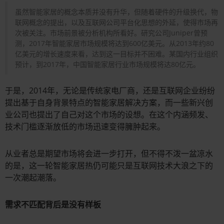
虽然智能家居的概念本质并没有升华，但随着硬件的升级换代，物
联网概念的提出，以及互联网公司平台化思想的外延，使得市场再
次被关注。市场前景被分析机构所看好。研究公司Juniper曾预
测，2017年智能家居市场规模将达到600亿美元。从2013年约80
亿美元的增长速度来看，达到这一目标并不困难。某国内行业组织
预计，到2017年，中国智能家居行业市场规模将达80亿元。
于是，2014年，无论是传统家电厂商，还是互联网企业纷纷
提出基于自身背景特点的智能家居解决方案，而一些新兴创
业公司也提出了自己对这个市场的设想。在这个内涵频发、
技术门槛逐渐放低的市场迅速变得臃肿起来。
从业者总是期望市场将会进一步打开，但不得不泼一盆凉水
的是，这一轮智能家居热仍可能只是互联网技术大浪之下的
一次潮起潮落。
需求不匹配背后是没有样板