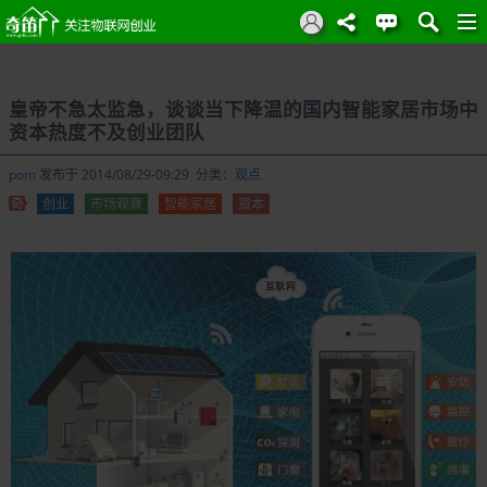
皇帝不急太监急，谈谈当下降温的国内智能家居市场中
资本热度不及创业团队
pom
发布于 2014/08/29-09:29 分类：
观点
创业
市场观察
智能家居
资本