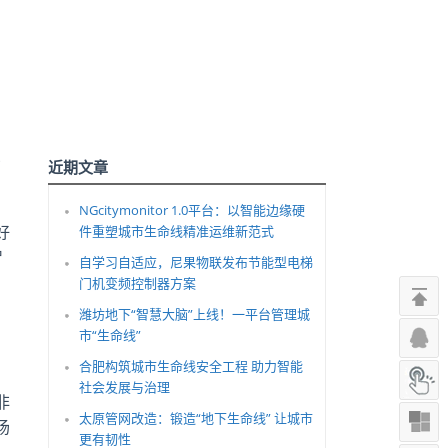
了
近期文章
NGcitymonitor 1.0平台：以智能边缘硬
好
件重塑城市生命线精准运维新范式
智
自学习自适应，尼果物联发布节能型电梯
门机变频控制器方案
潍坊地下“智慧大脑”上线！一平台管理城
市“生命线”
合肥构筑城市生命线安全工程 助力智能
社会发展与治理
非
太原管网改造：锻造“地下生命线” 让城市
场
更有韧性