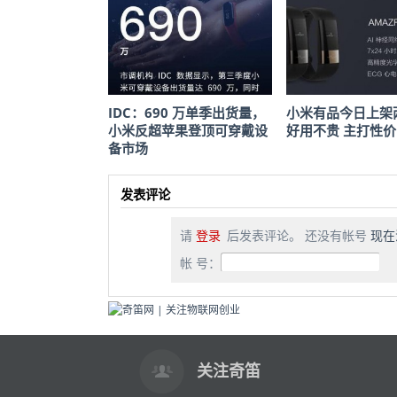
IDC：690 万单季出货量，
小米有品今日上架
小米反超苹果登顶可穿戴设
好用不贵 主打性
备市场
发表评论
请
登录
后发表评论。 还没有帐号
现在
帐 号：
关注奇笛