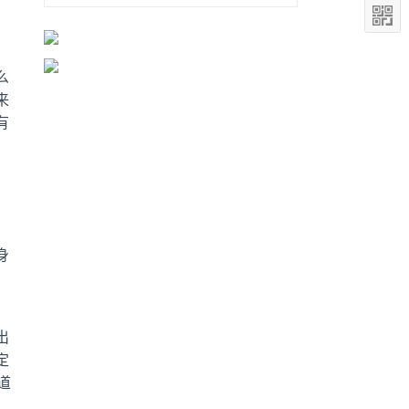
么
来
有
身
出
定
道