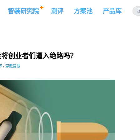
智装研究院
测评
方案池
产品库
会将创业者们逼入绝路吗？
环
/
穿戴智慧