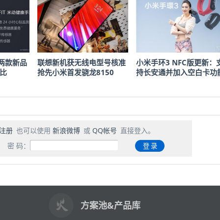
两款新品
联想新机获无线电型号核准
小米手环3 NFC版更新：
价比
抢先小米首发骁龙8150
持长安通并加入空白卡功
注册
也可以使用
新浪微博
或
QQ帐号
直接登入。
密 码：
方案池&产品库