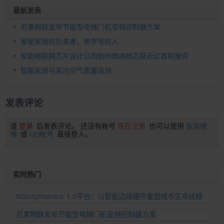
最新发表
尼果物联发布节能型电梯门机变频控制器方案
智能家居的后来者，老字号的入
智能物联网芯片设计公司杭州微纳核芯获近亿首轮融资
智能家居与室内空气质量监测
发表评论
请
登录
后发表评论。 还没有帐号
现在注册
也可以使用
新浪微
博
或
QQ帐号
直接登入。
实时热门
NGcitymonitor 1.0平台：以智能边缘硬件重塑城市生命线精
准运维新范式
尼果物联发布节能型电梯门机变频控制器方案