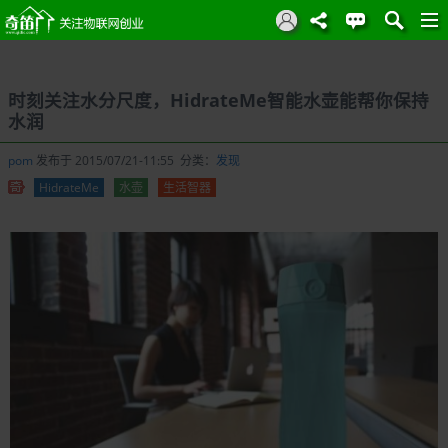
时刻关注水分尺度，HidrateMe智能水壶能帮你保持
水润
pom
发布于 2015/07/21-11:55 分类：
发现
HidrateMe
水壶
生活智器