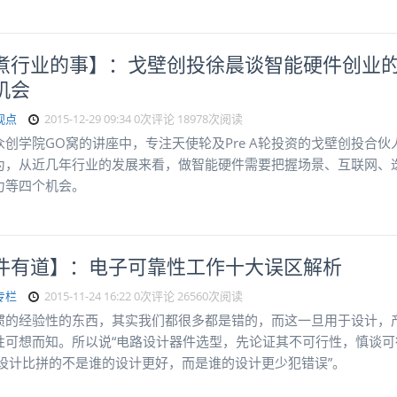
煮行业的事】：戈壁创投徐晨谈智能硬件创业
机会
观点
2015-12-29 09:34
0次评论
18978次阅读
众创学院GO窝的讲座中，专注天使轮及Pre A轮投资的戈壁创投合伙
为，从近几年行业的发展来看，做智能硬件需要把握场景、互联网、
力等四个机会。
件有道】：电子可靠性工作十大误区解析
专栏
2015-11-24 16:22
0次评论
26560次阅读
惯的经验性的东西，其实我们都很多都是错的，而这一旦用于设计，
性可想而知。所以说“电路设计器件选型，先论证其不可行性，慎谈可
子设计比拼的不是谁的设计更好，而是谁的设计更少犯错误”。