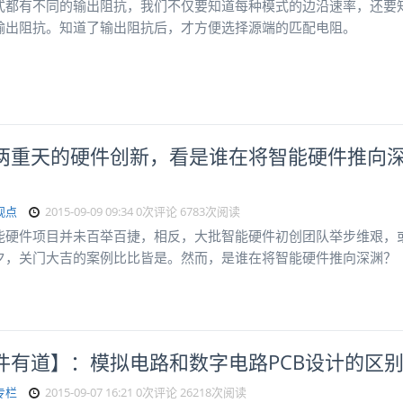
式都有不同的输出阻抗，我们不仅要知道每种模式的边沿速率，还要
输出阻抗。知道了输出阻抗后，才方便选择源端的匹配电阻。
两重天的硬件创新，看是谁在将智能硬件推向
观点
2015-09-09 09:34
0次评论
6783次阅读
能硬件项目并未百举百捷，相反，大批智能硬件初创团队举步维艰，
夕，关门大吉的案例比比皆是。然而，是谁在将智能硬件推向深渊？
件有道】：模拟电路和数字电路PCB设计的区
专栏
2015-09-07 16:21
0次评论
26218次阅读