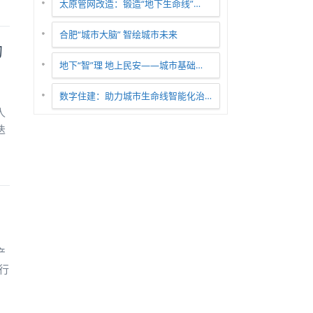
太原管网改造：锻造“地下生命线”…
合肥“城市大脑” 智绘城市未来
的
地下“智”理 地上民安——城市基础…
数字住建：助力城市生命线智能化治…
人
迭
产
行