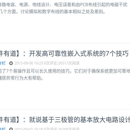
旁路电容、电源、地线设计、电压误差和由PCB布线引起的电磁干扰
I)等几个方面，讨论模拟和数字布线的基本相似之处及差别。
件有道】：开发高可靠性嵌入式系统的7个技巧
专栏
2015-09-06 16:23
0次评论
26517次阅读
绍了7个易操作且可以长久使用的技巧，它们对于确保系统更加可靠
捕获异常行为大有帮助。
件有道】：就说基于三极管的基本放大电路设
专栏
2015-09-01 16:18
0次评论
26208次阅读