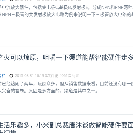
电流放大器件，包括集电极C,基极B,发射极E。分成NPN和PNP两种
以NPN三极管的共发射极放大电路为例来说明一下三极管放大电路的
。
之火可以燎原，咀嚼一下渠道能帮智能硬件走
专栏
2015-08-31 16:19
0次评论
4061次阅读
件已经热闹了两年，玩家众多，但从销售数据来看，目前还没有哪一
人兴奋的答卷。原因是多方面的，渠道是其中之一。
生活乐趣多，小米副总裁唐沐谈做智能硬件要