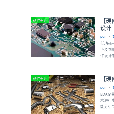
【硬
硬件有道
设计
pom
低功耗
涉及到
件设计
【硬
硬件有道
pom
EDA
术进行
能分析