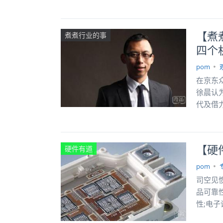
【煮
煮煮行业的事
四个
pom
在京东
徐晨认
代及借
【硬
硬件有道
pom
司空见
品可靠
性;电