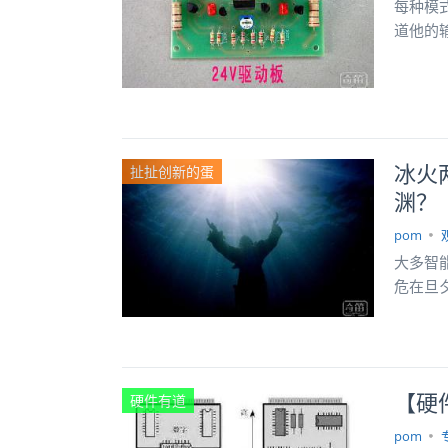
每种模
道他的
冰火
扯扯创新的蛋
渊？
pom
大多智
危在旦
【硬
硬件有道
pom