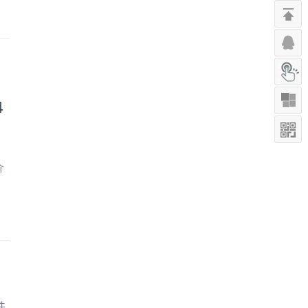
4
介
件