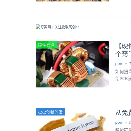
【硬
硬件有道
个窍
pom
如何提
绍PC
从免
扯扯创新的蛋
pom
智能硬