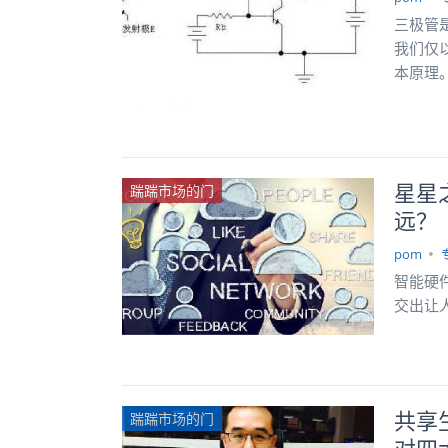
三极管是
我们仅
本原理
星星
踹踹市场的门
远？
pom
智能硬
交出让
共享
踹踹市场的门