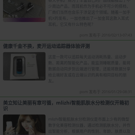
少周边产品，而耳机作为手机必不可少的搭档，
厂商们当然也会乐于涉足这个领域。随着一加手
机X的发布，一加也推出了一加金耳这款入耳式
耳机，它又有什么特色呢？
pom 发布于 2016/02/13-07:43
健康千金不换，麦开运动追踪器体验评测
这是一款可以追踪每天运动消耗热量、运动步
数、距离的智能化产品，能监测睡眠质量，能将
数据自动同步到云端进行管理，还能将数据分享
给云端好友或在云端认识的具有相同目标的朋
友。
pom 发布于 2016/01/29-08:31
美立知让美丽有章可循，mlizhi智能肌肤水分检测仪开箱初
识
mlizhi智能肌肤水分检测仪是市面上少有的微型
数字化美容检测仪器，通过检测肌肤水分，并作
出智能分析，根据用户的性别、年龄、肤质以及