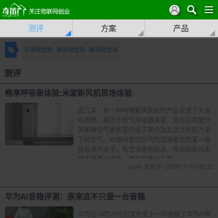
测评
方案
产品
评测微智能
解剖微智能
解读微智能
测评
畅享呼吸新体验:米家新风机现场体验
近几年，有一种叫做新风系统的产品走进了大家
的视野，相比于空气净化器来说，其可以用室外
的新鲜空气更新室内由于居住及生活过程而污染
了的空气，以保持室内空气的洁净度达到某一最
低标准的水平。有优点也有缺点，传统的新风系
统不但售价过高，而且安装过于繁
pom 发布于 2018/11/10-09:22
华为AI音箱评测：原来这不只是一台音箱
华为在10月26日的发布会上一同亮相了华为AI智