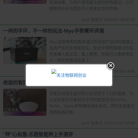
检测结果，为用户提供最合适的护肤建议，小巧
精致的外形也受到不少爱美女性的青睐。
pom 发布于 2016/01/28-07:52
一样的手环，不一样的玩法-Myo手势臂环评测
Myo这款神奇的腕带通过检测用户运动时胳膊上
肌肉产生的生物电变化，配合手臂的物理动作监
控来做人机交互。戴上腕带，你就可以像绝地武
士一样控制移动设备了。
pom 发布于 2016/01/05-14:40
绝版的智能硬件，百度无线音乐盒评测
百度无线音乐盒问世以后受到了人们的追捧，与
以往的音乐设备较为不同的是其支持AirPlay、
DLNA、Qplay多种媒体通信协议，同时还具备无
线路由器功能。
pom 发布于 2015/12/31-09:06
“秤”心如意-乐跑智能秤上手测评