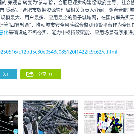
旁观者’转变为‘参与者’，合肥已逐步构建起‘政府主导、社会
市‘质感’。”合肥市数据资源管理局相关负责人介绍，随着合肥“
国规模最大、用户最多、应用最全的量子城域网，在国内率先实
计算“四算融合”，推动城市安全风险综合监测预警平台作为全国
慧化
基础设施不断夯实、能力中枢持续赋能、应用场景有序推进
0250516/c12bd5c30e0543c085120f1422fc9c62/c.html
（0）
分享（
）