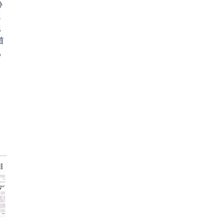
协
城
现
首
。