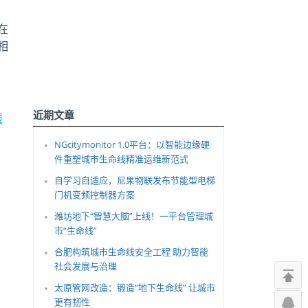
在
相
近期文章
线
NGcitymonitor 1.0平台：以智能边缘硬
件重塑城市生命线精准运维新范式
自学习自适应，尼果物联发布节能型电梯
门机变频控制器方案
潍坊地下“智慧大脑”上线！一平台管理城
市“生命线”
合肥构筑城市生命线安全工程 助力智能
社会发展与治理
太原管网改造：锻造“地下生命线” 让城市
更有韧性