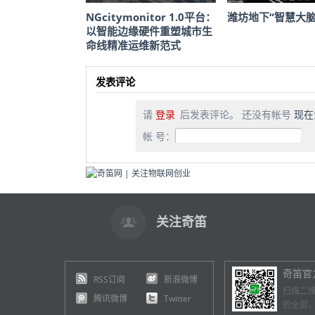
NGcitymonitor 1.0平台：
潍坊地下“智慧大脑
以智能边缘硬件重塑城市生
命线精准运维新范式
发表评论
请
登录
后发表评论。 还没有帐号
现在
帐 号：
关注奇笛
奇笛官
RSS订阅
新浪微博
扫描二
腾讯微博
Twitter
的全部