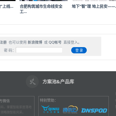
”上线…
合肥构筑城市生命线安全
地下“智”理 地上民安——
工…
注册
也可以使用
新浪微博
或
QQ帐号
直接登入。
密 码：
方案池&产品库
特别赞助：
方微信
维码，掌握智能家居落地
，领略微智能风采。