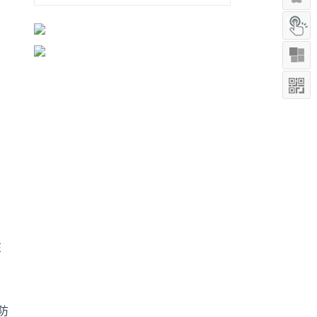
在
，
防