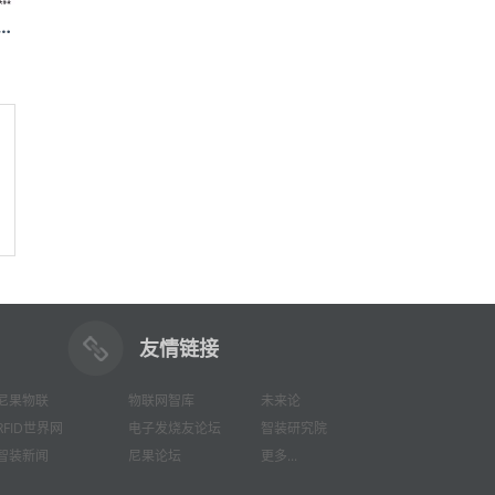
…
友情链接
尼果物联
物联网智库
未来论
RFID世界网
电子发烧友论坛
智装研究院
智装新闻
尼果论坛
更多...