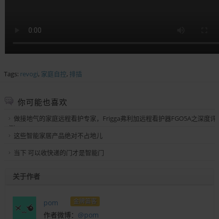
Tags:
revogi
,
家庭自控
,
排插
你可能也喜欢
做接地气的家庭远程看护专家，Frigga弗利加远程看护器FGO5A之深度评
测
这些智能家居产品绝对不占地儿
当下 可以收快递的门才是智能门
关于作者
金牌笛客
pom
作者微博：
@pom