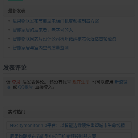
最新发表
尼果物联发布节能型电梯门机变频控制器方案
智能家居的后来者，老字号的入
智能物联网芯片设计公司杭州微纳核芯获近亿首轮融资
智能家居与室内空气质量监测
发表评论
请
登录
后发表评论。 还没有帐号
现在注册
也可以使用
新浪微
博
或
QQ帐号
直接登入。
实时热门
NGcitymonitor 1.0平台：以智能边缘硬件重塑城市生命线精
准运维新范式
尼果物联发布节能型电梯门机变频控制器方案