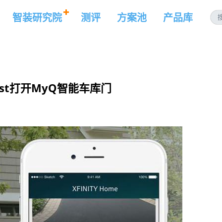
智装研究院
测评
方案池
产品库
mcast打开MyQ智能车库门