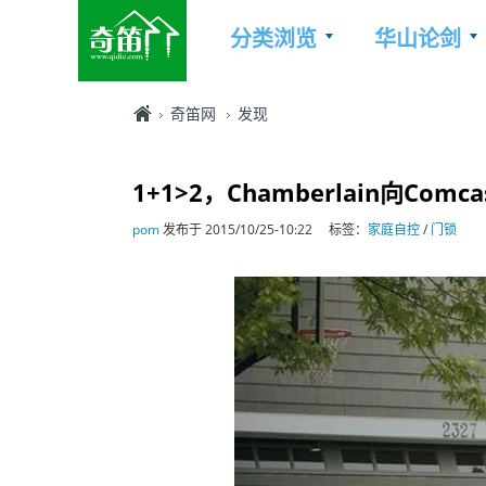
分类浏览
华山论剑
奇笛网
发现
1+1>2，Chamberlain向Co
pom
发布于 2015/10/25-10:22
标签：
家庭自控
/
门锁