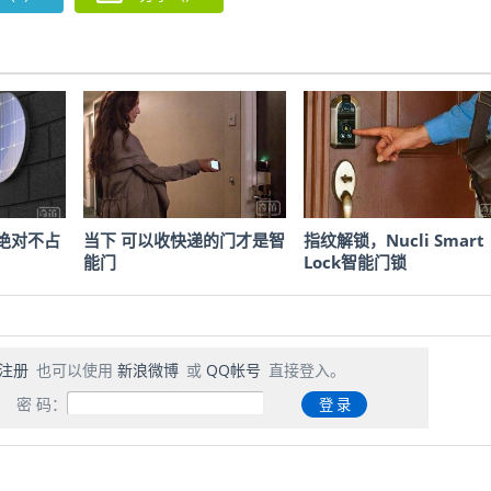
绝对不占
当下 可以收快递的门才是智
指纹解锁，Nucli Smart
能门
Lock智能门锁
注册
也可以使用
新浪微博
或
QQ帐号
直接登入。
密 码：