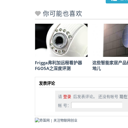
你可能也喜欢
Frigga弗利加远程看护器
这些智能家居产品
FGO5A之深度评测
地儿
发表评论
请
登录
后发表评论。 还没有帐号
现在
帐 号：