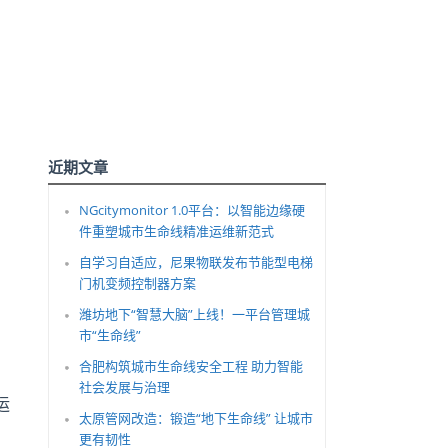
近期文章
NGcitymonitor 1.0平台：以智能边缘硬
件重塑城市生命线精准运维新范式
自学习自适应，尼果物联发布节能型电梯
门机变频控制器方案
潍坊地下“智慧大脑”上线！一平台管理城
市“生命线”
合肥构筑城市生命线安全工程 助力智能
社会发展与治理
运
太原管网改造：锻造“地下生命线” 让城市
更有韧性