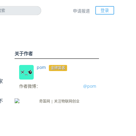
登录
申请报道
关于作者
pom
金牌笛客
家
作者微博：
@pom
不