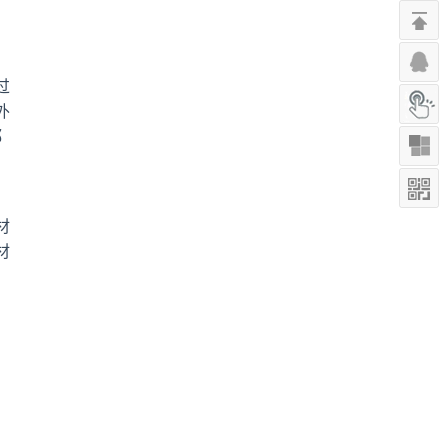
过
外
都
材
材
、