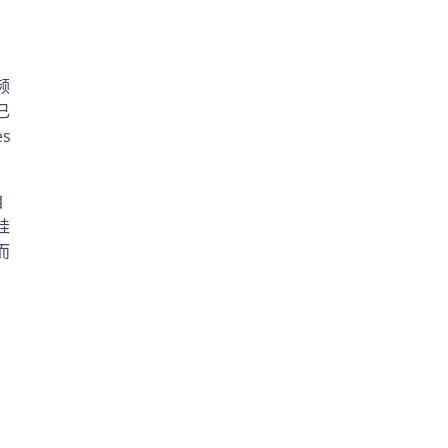
频
已
s
自
挂
而