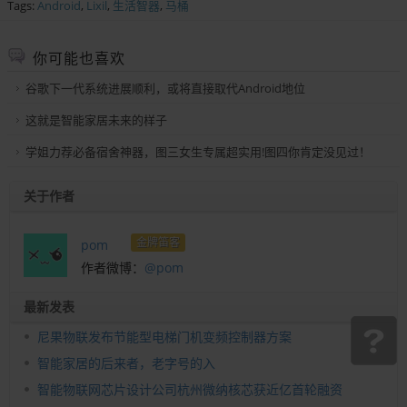
Tags:
Android
,
Lixil
,
生活智器
,
马桶
你可能也喜欢
谷歌下一代系统进展顺利，或将直接取代Android地位
这就是智能家居未来的样子
学姐力荐必备宿舍神器，图三女生专属超实用!图四你肯定没见过！
关于作者
金牌笛客
pom
作者微博：
@pom
最新发表
尼果物联发布节能型电梯门机变频控制器方案
智能家居的后来者，老字号的入
智能物联网芯片设计公司杭州微纳核芯获近亿首轮融资