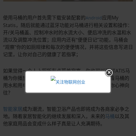
使用马桶的用户首先需下载安装配套的
应用My
Android
Statis，随后就能通过蓝牙功能对马桶进行相关设置和操作：
开/关马桶盖、控制冲水时的水流大小、便后冲洗的水温和水
流以及调整冲洗位置；应用内还有“便便日记”功能，马桶会
“观察”你的如厕规律和每次的便便情况，并将这些信息写进日
记里，让你对自己的健康了若指掌；
如果觉得一个人上厕所有点孤单寂寞，你也可以让STATIS马
桶为你播放歌曲。另外，通过手机，你可以随时查看马桶的
用水和用电情况，怎么样？
智能家居
新时代是否让你心神向
往？
智能家居
成为潮流，智能卫浴产品也即将成为各商家必争之
地。随着家居智能化的继续发展和深入，未来的
马桶
以及其
他家庭用品会变成什么样子真是让人充满期待。