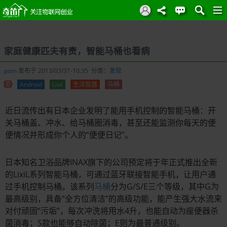
家庭健康匹夫有责，智能马桶也看病
pom
发布于 2013/03/31-10:35 分类：
发现
Android
Lixil
生活智器
马桶
近日流传出有日本企业发明了能用手机控制的智能马桶：开
关马桶盖、冲水、给马桶圈消毒，甚至还能监测你每天的便
便情况并形成你个人的“便便日记”。
日本知名卫浴品牌INAX旗下的公司预定将于年正式推出全新
的LixiL系列智能马桶，可通过蓝牙联接智能手机，让用户通
过手机控制马桶。该系列
马桶
分为G/S/E三个等级，其中G为
最高级别，具备“全方位清洁”的高级功能，能产生强大水流来
对付顽固“污垢”，每次冲洗将用水4升，也能自动为座便器杀
菌消毒；S款也能够自动除菌；E则为最普通级别。