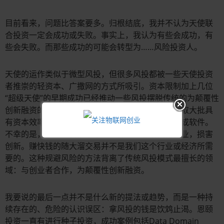
目前看来，问题比答案要多。归根结底，我并不认为天使联
合投资一定会成功或失败。事实上，我认为有些会成功，有
些会失败。而那些成功的可能会转型为……风险投资人。
天使的运作类似于微型风投，但很多风投都被一些天使投资
者推崇的轻资本、广撒网的方式所吸引。资本限制加上几位
“超级天使”的早期成功已经推动一些风投摆脱传统的为颠覆性
创新融资的商业模式，转向一条阻力最小的路，采取大批具
有资本效率的小规模投资——通常是消费者互联网或软件。
不幸的是，这样过度依赖某一个行业会忽视其他行业，损害
创新。赚快钱的随大溜交易并不是我们这个行业或经济所需
要的。这种规避风险的方法背离了传统风投模式最擅长的领
域：与创业者合作，为颠覆性创新融资。
我要说的最后一点并不是什么新的提法或趋势，而是一种持
续存在的、危险的认识误区：拿风投的钱是饮鸩止渴。恩颐
投资一直有进行种子投资，成功案例包括Data Domain