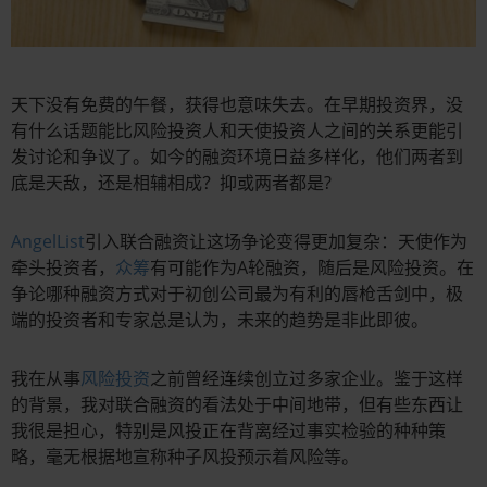
天下没有免费的午餐，获得也意味失去。在早期投资界，没
有什么话题能比风险投资人和天使投资人之间的关系更能引
发讨论和争议了。如今的融资环境日益多样化，他们两者到
底是天敌，还是相辅相成？抑或两者都是?
AngelList
引入联合融资让这场争论变得更加复杂：天使作为
牵头投资者，
众筹
有可能作为A轮融资，随后是风险投资。在
争论哪种融资方式对于初创公司最为有利的唇枪舌剑中，极
端的投资者和专家总是认为，未来的趋势是非此即彼。
我在从事
风险投资
之前曾经连续创立过多家企业。鉴于这样
的背景，我对联合融资的看法处于中间地带，但有些东西让
我很是担心，特别是风投正在背离经过事实检验的种种策
略，毫无根据地宣称种子风投预示着风险等。