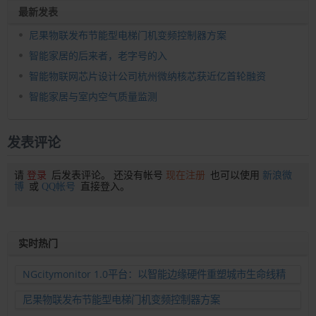
最新发表
尼果物联发布节能型电梯门机变频控制器方案
智能家居的后来者，老字号的入
智能物联网芯片设计公司杭州微纳核芯获近亿首轮融资
智能家居与室内空气质量监测
发表评论
请
登录
后发表评论。 还没有帐号
现在注册
也可以使用
新浪微
博
或
QQ帐号
直接登入。
实时热门
NGcitymonitor 1.0平台：以智能边缘硬件重塑城市生命线精
准运维新范式
尼果物联发布节能型电梯门机变频控制器方案