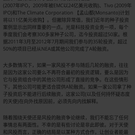
(2007年IPO，2009年被EMC以24亿美元收购)、Tivo (2009年
IPO)和The Climate Corporation 【孟山都(Monsanto)计划
将以11亿美元收购】。但撇除异常值，我们近年的种子投资
案例显示出同样重要的一点。光是科技投资业务一项，每个
季度我们会考察300多家种子公司，迄今投资超过50家。根
据2011年3月至2012年7月期间我们参与的35轮投资，超过
50%的项目已经从NEA或其他公司完成了A轮融资。
大多数情况下，如果一家风投不参与随后几轮的融资，往往
是因为这家公司要么不再符合最初的投资逻辑，要么是因为
它与投资组合中的其他公司形成了直接的竞争。在这些情形
下，其他公司可能更适合提供A轮融资。如果一家公司拿了种
子投资后不能进行后续融资，这家公司(以及任何持怀疑态度
的天使)在向外找原因前，必须先向内找解释。
随着围绕天使还是风投的融资争论继续，我们不能忘了任何
事情总有两面性。不幸的是有些讨论是非此即彼。对于天使
和风投而言，正确的结局是以某种方式合作，让创业者能最