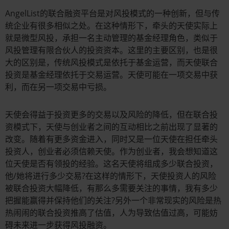
AngelList的联合融资平台是对风投模式的一种创新，但与传
统企业有很多相似之处。在这种情形下，牵头的天使实际上
就是微型风投，承担一名主动管理的基金经理角色，类似于
风投管理有限合伙人的投资资本。这里的主要区别，也是很
大的区别是，传统风投模式是依托于基金运营，而天使联合
投资是基金经理依托于交易运营。天使可能在一项交易中获
利，而在另一项交易中亏损。
天使会得益于投资更多的交易以及风险的降低，但在联合投
资模式下，天使与创业者之间的互动相比之前出现了显著的
改变。随着有更多资金进入，同时又是一位天使在担任牵头
投资人，创业者必须信赖天使。作为创业者，我会想知道这
位天使是否有领投的经验。这名天使将组成多少联合投资，
他/她将进行多少交易?在这样的情形下，天使投资人的风险
被联合投资大幅降低，有那么多需要关注的事情，我有多少
把握能赢得并保持他们的关注?另外一个非常现实的风险是热
热闹闹的联合投资推高了估值，人为导致估值过高，可能妨
碍未来进一步获得风投融资。