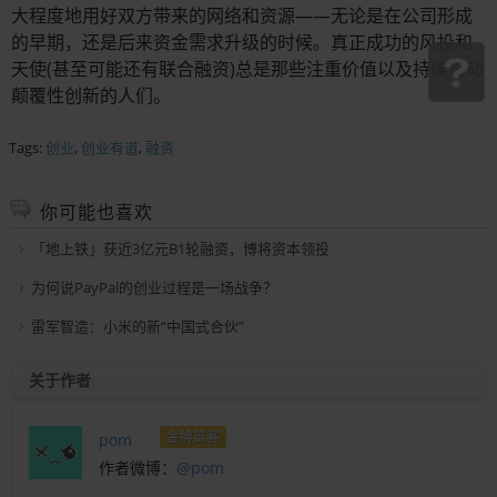
大程度地用好双方带来的网络和资源——无论是在公司形成
的早期，还是后来资金需求升级的时候。真正成功的风投和
天使(甚至可能还有联合融资)总是那些注重价值以及持续推动
颠覆性创新的人们。
Tags:
创业
,
创业有道
,
融资
你可能也喜欢
「地上铁」获近3亿元B1轮融资，博将资本领投
为何说PayPal的创业过程是一场战争？
雷军智造：小米的新“中国式合伙”
关于作者
金牌笛客
pom
作者微博：
@pom