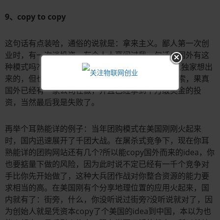
9、copy to copy
这句话有点装哈，通俗的说就是：拿来主义。鄙人第一次创
业时，有一次谈投资，有个人土豪问过我一句话：国外有这
种模式吗?我当时还真被问住了，虽然这个idea是我独家想出
来的，但也不排除国外已经有人做了，于是乎一搜索，果真
国外已经有一家公司在做，并且已经拿到千万级美金的投
资，当然最后我是失败了。
再举个耳熟能详的例子：当年团购模式在美国刚刚火起来
时，国内迅速展开了千团大战。在屠杀式竞争下，现在你耳
熟能详的团购网站还有几个?所以能copy国外而来的idea，你
也要掂量下做的风险，因为此时说不定已经有一千个竞争对
手比你先开始做了，这种大兵团作战对你整合资源的能力要
求相当的高。在美国刚有个分享地理位置的应用火起来，国
内就有了：街旁，什么，你没听说过街旁?没听说就对了，因
为创始人就是凭资本copy了个美国的idea到中国，本以为也