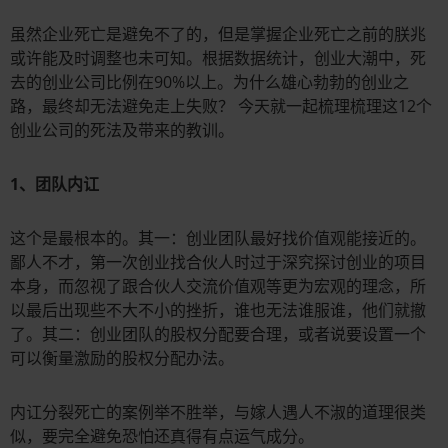
虽然企业死亡是避免不了的，但是掌握企业死亡之前的朕兆
或许能及时调整也未可知。根据数据统计，创业大潮中，死
去的创业公司比例在90%以上。为什么雄心勃勃的创业之
路，最终却无法避免走上失败？ 今天就一起梳理梳理这12个
创业公司的死法及带来的教训。
1、团队内讧
这个是最根本的。其一：创业团队最好找价值观能接近的。
鄙人不才，第一次创业找合伙人时过于深究探讨创业的项目
本身，而忽视了跟合伙人交流价值观等更为宏观的理念，所
以最后出现些不大不小的挫折，谁也无法谁服谁，他们就撤
了。其二：创业团队的股权分配要合理，或者说要设置一个
可以衡量激励的股权分配办法。
内讧分裂死亡的案例举不胜举，与嫁人遇人不淑的道理很类
似，要完全避免恐怕还真得有点运气成分。