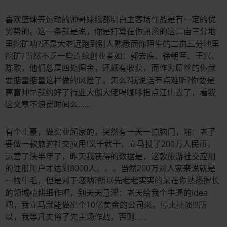
喜欢篮球等运动的帅哥妹纸都明白主客场作战是有一定的优
劣势的。这一条就是说，你是打算在你熟悉的这二亩三分地
里挖矿呐?还是大老远跑到别人熟悉而你陌生的二亩三分地里
挖矿?当然不乏一些连续创业者如：郭去疾、徐朝军、王兴、
陈欧，他们总是四处掘金，还颇有收获，而作为屌丝的你就
要掂量掂量这样做的风险了。怎么?我说话有点难听?你要是
高富帅早就约好了行业大伽大佬喝咖啡指点江山去了，看我
这文章不浪费时间么……
有个土豪，做实业起家的，突然有一天一拍脑门，啪：老子
要做一款旅游社交应用!说干就干，立马投了200万人民币，
运营了快半年了，昨天我获得的数据是，这款旅游社交应用
的注册用户才达到8000人。。。当然200万对人家来说就是
一根牛毛，但是对于您呐?所以先老老实实的呆在你熟悉擅长
的领域精耕细作吧，别天天意淫：老天给我个牛逼的idea
吧，我立马就能做出个10亿美金的公司来。停止扯淡!!!所
以，我等凡夫俗子先主场作战，否则……