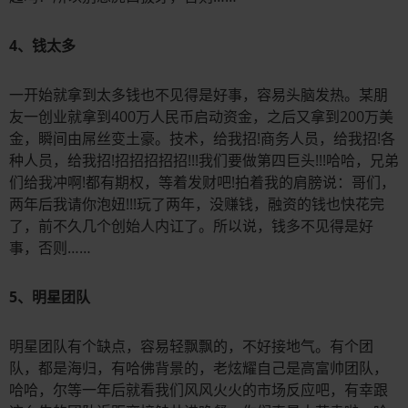
4、钱太多
一开始就拿到太多钱也不见得是好事，容易头脑发热。某朋
友一创业就拿到400万人民币启动资金，之后又拿到200万美
金，瞬间由屌丝变土豪。技术，给我招!商务人员，给我招!各
种人员，给我招!招招招招招!!!我们要做第四巨头!!!哈哈，兄弟
们给我冲啊!都有期权，等着发财吧!拍着我的肩膀说：哥们，
两年后我请你泡妞!!!玩了两年，没赚钱，融资的钱也快花完
了，前不久几个创始人内讧了。所以说，钱多不见得是好
事，否则……
5、明星团队
明星团队有个缺点，容易轻飘飘的，不好接地气。有个团
队，都是海归，有哈佛背景的，老炫耀自己是高富帅团队，
哈哈，尔等一年后就看我们风风火火的市场反应吧，有幸跟