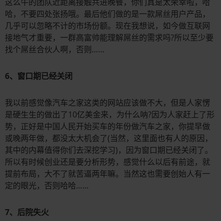
这么牛的团队近距离接触共进晚餐，你们真是太荣幸啦，哈
哈，不要四处张扬哦。最后他们做的是一款屌丝用户产品，
几乎可以忽略不计的市场份额。现在我想说，如今做互联网
接地气才重要，一群高富帅能理解屌丝的需求吗?所以至少要
找个屌丝合伙人啊，否则……
6、窗口期已经关闭
我以前感觉像汽车之家这类的网站应该做不大，但是人家愣
是硬生生的做出了10亿美金来，为什么呐?因为人家赶上了形
势，正好是中国人民开始买车的年份做汽车之家，你提早做
或晚两年做，都没太大机会了(当然，这里面也有人的原因，
其中的内幕值得你们去深挖学习)，因为窗口期已经关闭了。
所以有时候创业还是要分析形势，感觉什么以后有前途，就
提前布局，大不了就苦逼两年嘛。当然这也需要创始人有一
定的眼光，否则哈哈……
7、后院失火