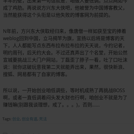
半年的壁，出来第一句话就是：咱做人要低调。点点网如今
成了鸡肋。再说说方兴东大侠吧，他被誉为中国博客教父，
当然能获得这个头衔是以他失败的博客网为前提的。
N年前，方兴东大侠取经归来，像唐僧一样如获至宝的捧着
weblog回到中国，立马揭竿为旗，宣扬以后将是博客的天
下，人人都能写点东西布拉布拉布拉的天天说，今约记者，
明约周刊，后天约大会。不过还真弄出了个名堂，开始公然
宣城要挑战三大门户网站，丁磊歪了脖子一看，吐了口吐沫
说：就你这破玩意我第二天就能弄出来，果然，很快新浪、
搜狐、网易都有了自家的博客。
所以说，一开始创业咱低调些，等时机成熟了再挑战BOSS
啊，或者一直低调着闷头发大财也行啊，咱创业不就是为了
赚钱嘛(别跟我谈理想，戒了。。。)，否则……
Tags:
创业
,
创业有道
,
死法