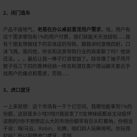
2、闭门造车
产品不接地气，
老是在办公桌前意淫用户需求
，哇，用户有
这个需求哪怕有1%的用户付费，我们就能天天泡妞啦……我
有个朋友想做线下的实体店的导购，跟我讲时激情四射，口
沫飞溅，我问他，你去和这类导购行业的商家聊了吗？他说
还没。。。最后让我一棒子打退堂鼓了。除非撸了袖子甩开
膀子低三下四的像神经病一样去和潜在客户搭讪聊天套近乎
找用户的痛点和需求，否则……
3、虎口拔牙
一上来就想：这个市场有一千个亿空间，我哪怕能拿到1%的
份额，这就是多少哇!!!哇!!!我就发了!!!女神妹纸都会主动投怀
送抱的!!你不想想这么大的市场份额早有巨头盯着呐，你相当
于说：嗨!马云、Robin、化腾，咱们四人玩麻将吧。你玩得
起吗？所以别想虎口拔牙，否则……