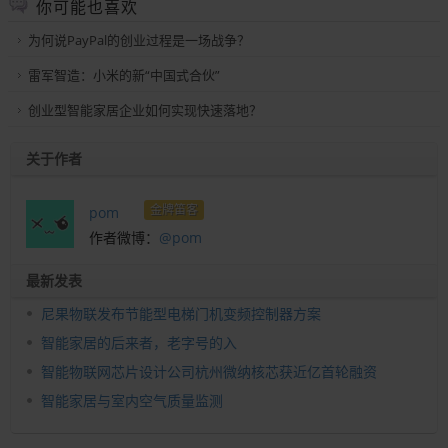
你可能也喜欢
为何说PayPal的创业过程是一场战争？
雷军智造：小米的新“中国式合伙”
创业型智能家居企业如何实现快速落地？
关于作者
金牌笛客
pom
作者微博：
@pom
最新发表
尼果物联发布节能型电梯门机变频控制器方案
智能家居的后来者，老字号的入
智能物联网芯片设计公司杭州微纳核芯获近亿首轮融资
智能家居与室内空气质量监测