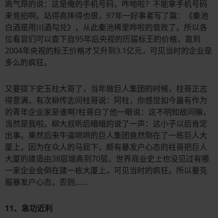
高气昂的说：这是俺的手机号码，咋地啦？不能拿手机号码
来竞拍啊。站得高摔得也很，97年一好事者写了篇：《秦池
白酒是用川酒勾兑》，从此秦池稀里哗啦的衰败了。所以各
位看官们可以查下自95年后央视的历届标王的价格，直到
2004年央视的标王价格才又升到3.1亿元，可见当时的企业是
多么的疯狂。
又要提下史玉柱大哥了，当年做巨人集团的时候，柱哥正志
得意满，有次柳传志问柱哥说：阿柱，你感觉如今最有作为
的青年企业家是谁啊?柱哥白了他一眼说：这不明知故问嘛，
当然是我啦。柳大叔听后暗暗的说了一声：这小子以后肯定
出事。果然后来牛逼哄哄的巨人集团竟然倒在了一栋巨人大
厦上，因为在众人的马屁下，颇有暴发户心态的柱哥把巨人
大厦的建造由38层增高到70层。世界商业史上也没见过有哪
一家企业会倒在建一栋大厦上，可见当时的疯狂。所以要克
服暴发户心态，否则……
11、急功近利