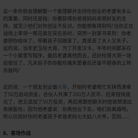
这一条你就会理解娶一个能理解并支持你创业的老婆有多么
的重要，同时还是指：你要获得你爸爸妈妈亲朋好友的支
持，或至少他们对你创业不反对。你能想象得到吗?当你正在
战场上率领一帮兄弟左突右杀时，突然一封家书来到：你老
婆把你给休了，带着孩子回娘家了。真是丢了夫人又失子。
远的说，当年史玉柱大哥，为了开发汉卡，半年时间都呆在
一个小屋里写程序，最后老婆离他而去，还好柱哥大哭一场
后挺住了，凡夫俗子的你能在痛失爱妻后还奋不顾身的上阵
杀敌吗?
近的说：一个朋友创业做
众筹
，开始时老婆帮忙东拼西凑拿
了50万启动资金，合伙人共凑了200万人民币，后来钱快烧
光了，他又追加了50万投资，再后来跟他聊天时他说想退出
卖掉股份，因为他老婆说：你再创业下去，咱们就离婚吧。
所以拉拢好你的老婆孩子老爸老妈七大姑八大爷，否则……
8、客场作战