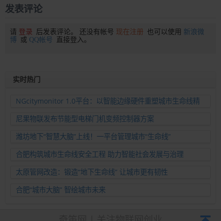
发表评论
请
登录
后发表评论。 还没有帐号
现在注册
也可以使用
新浪微
博
或
QQ帐号
直接登入。
实时热门
NGcitymonitor 1.0平台：以智能边缘硬件重塑城市生命线精
准运维新范式
尼果物联发布节能型电梯门机变频控制器方案
潍坊地下“智慧大脑”上线！一平台管理城市“生命线”
合肥构筑城市生命线安全工程 助力智能社会发展与治理
太原管网改造：锻造“地下生命线” 让城市更有韧性
合肥“城市大脑” 智绘城市未来
奇笛网 | 关注物联网创业