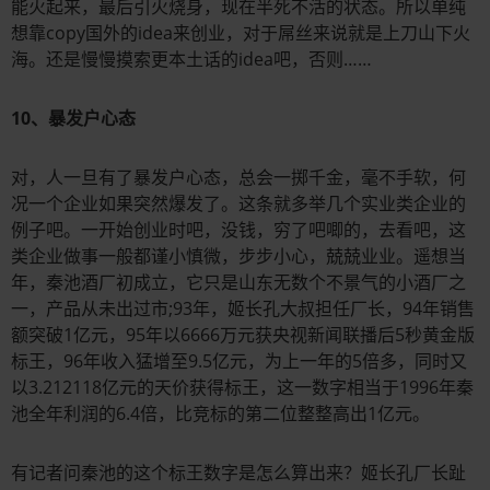
能火起来，最后引火烧身，现在半死不活的状态。所以单纯
想靠copy国外的idea来创业，对于屌丝来说就是上刀山下火
海。还是慢慢摸索更本土话的idea吧，否则……
10、暴发户心态
对，人一旦有了暴发户心态，总会一掷千金，毫不手软，何
况一个企业如果突然爆发了。这条就多举几个实业类企业的
例子吧。一开始创业时吧，没钱，穷了吧唧的，去看吧，这
类企业做事一般都谨小慎微，步步小心，兢兢业业。遥想当
年，秦池酒厂初成立，它只是山东无数个不景气的小酒厂之
一，产品从未出过市;93年，姬长孔大叔担任厂长，94年销售
额突破1亿元，95年以6666万元获央视新闻联播后5秒黄金版
标王，96年收入猛增至9.5亿元，为上一年的5倍多，同时又
以3.212118亿元的天价获得标王，这一数字相当于1996年秦
池全年利润的6.4倍，比竞标的第二位整整高出1亿元。
有记者问秦池的这个标王数字是怎么算出来？姬长孔厂长趾