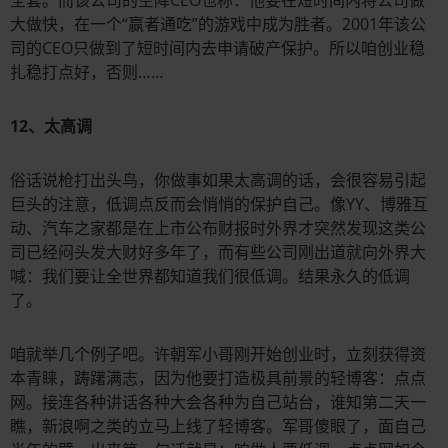
大做快，在一个“赢者通吃”的游戏中成为胜者。2001年该公
司的CEO只做到了短时间内去申请破产保护。所以咱创业稳
扎稳打点好，否则……
12、太高调
俗话说枪打出头鸟，你做事如果太高调的话，会很容易引起
巨头的注意，低调点反而会悄悄的保护自己。像YY、博雅互
动、汽车之家都是在上市公布财报时外界才突然发现这类公
司已经闷头发大财好多年了，而有些公司刚出道就向外界大
喊：我们要让全世界都知道我们很低调。结果永久的低调
了。
咱就举几个例子吧。许朝军小哥刚开始创业时，立刻获得资
本青睐，踌躇满志，因为他要打造极具前景的轻博客：点点
网。接连各种讲话各种大会各种为自己站台，谁知第二天一
瞧，新浪啊之类的立马上线了轻博客。军哥傻眼了，面自己