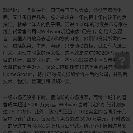
就是说：一条蛇拼死一口气吞下了头大象，还没等着消化
完，又准备再吞几头，总之是想在一年内把十年内该干的活
搞定。就举个洋人的例子吧。话说2000年的时候美帝有家在
线杂货零售公司叫Webvan(听起来像“玩完”)，创始人放豪
言：美国人将放弃去超市购物的习惯，他们的日常所需的一
切，包括蔬菜、牛奶、海鲜，只要动动鼠标，就会有人送上
门来。用现在时髦的话来说，这不就是先进的O2O吗?一开始
做的还行，兢兢业业的，但一不小心就被资本巨头看中了，
大量亿级美金砸入，该公司随即耗资12亿美金购并竞争对手
HomeGrocer，将自己的模式强加给合并后的公司，并购后
技术、物流、管理流程频频冲突。
一级市场还没拿下时，便向新的市场进军，而每个城市的运
营成本超过 5000 万美元。Webvan 当时制定的扩张计划多
达 26 个城市。此外，该公司还签了 10亿美金的合同用于几
家中心仓库建设，每家仓库耗资超过 3000 万美元。有时该公
司的配送车有时必须跑上几百公里就为给几个小情侣送盒安
全套。而该公司的空降CEO也称：他要在短时间内将公司做