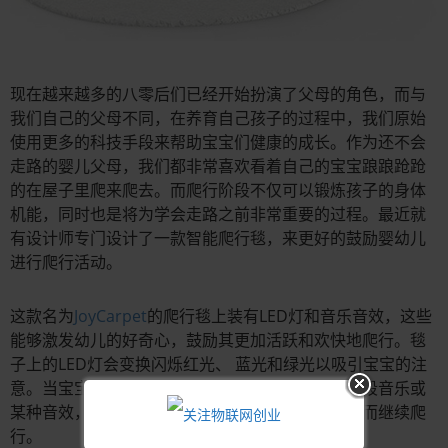
现在越来越多的八零后们已经开始扮演了父母的角色，而与
我们自己的父母不同，在养育自己孩子的过程中，我们原始
使用更多的科技手段来帮助宝宝们健康的成长。作为还不会
走路的婴儿父母，我们都非常喜欢看着自己的宝宝踉踉跄跄
的在屋子里爬来爬去。而爬行阶段不仅可以锻炼孩子的身体
机能，同时也是将为学会走路之前非常重要的过程。最近就
有设计师专门设计了一款智能爬行毯，来更好的鼓励婴幼儿
进行爬行活动。
这款名为
JoyCarpet
的爬行毯上装有LED灯和音乐音效，这些
能够激发幼儿的好奇心，鼓励其更加活跃和欢快地爬行。毯
子上的LED灯会变换闪烁红光、 蓝光和绿光以吸引宝宝的注
意。当宝宝用手摸到光点上时，毯子还会播放一小段音乐或
某种音效，这样宝宝就会追逐不断变换位置的光点而继续爬
行。