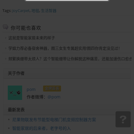
Tags:
JoyCarpet
,
地毯
,
生活智器
你可能也喜欢
这就是智能家居未来的样子
学姐力荐必备宿舍神器，图三女生专属超实用!图四你肯定没见过！
频繁换绷带太烦人？这个智能绷带让你解脱这种痛苦，还能加速伤口愈合
关于作者
金牌笛客
pom
作者微博：
@pom
最新发表
尼果物联发布节能型电梯门机变频控制器方案
智能家居的后来者，老字号的入