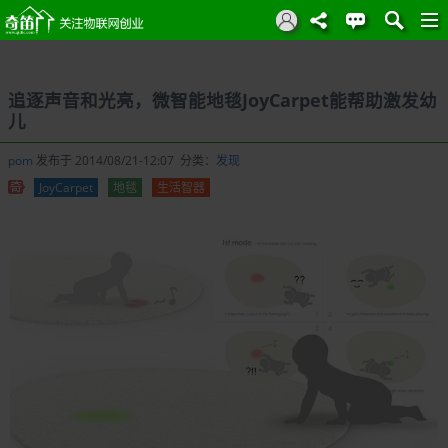
追逐声音和光亮，微智能地毯JoyCarpet能帮助激发幼
儿
pom
发布于 2014/08/21-12:07 分类：
发现
JoyCarpet
地毯
生活智器