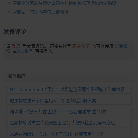
智能物联网芯片设计公司杭州微纳核芯获近亿首轮融资
智能家居与室内空气质量监测
发表评论
请
登录
后发表评论。 还没有帐号
现在注册
也可以使用
新浪微
博
或
QQ帐号
直接登入。
实时热门
NGcitymonitor 1.0平台：以智能边缘硬件重塑城市生命线精
准运维新范式
尼果物联发布节能型电梯门机变频控制器方案
潍坊地下“智慧大脑”上线！一平台管理城市“生命线”
合肥构筑城市生命线安全工程 助力智能社会发展与治理
太原管网改造：锻造“地下生命线” 让城市更有韧性