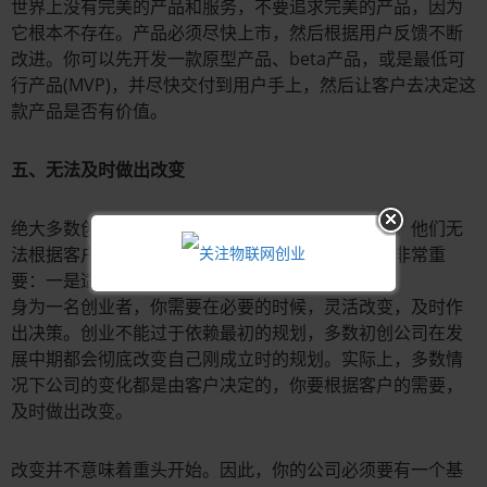
世界上没有完美的产品和服务，不要追求完美的产品，因为
它根本不存在。产品必须尽快上市，然后根据用户反馈不断
改进。你可以先开发一款原型产品、beta产品，或是最低可
行产品(MVP)，并尽快交付到用户手上，然后让客户去决定这
款产品是否有价值。
五、无法及时做出改变
绝大多数创业者之所以失败，是因为适应能力太差。他们无
法根据客户要求、市场现状及时做出改变。有两点非常重
要：一是适应变化，二是速度要快。
身为一名创业者，你需要在必要的时候，灵活改变，及时作
出决策。创业不能过于依赖最初的规划，多数初创公司在发
展中期都会彻底改变自己刚成立时的规划。实际上，多数情
况下公司的变化都是由客户决定的，你要根据客户的需要，
及时做出改变。
改变并不意味着重头开始。因此，你的公司必须要有一个基