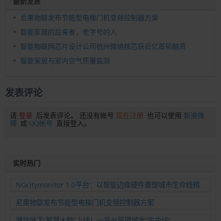
最新发表
尼果物联发布节能型电梯门机变频控制器方案
智能家居的后来者，老字号的入
智能物联网芯片设计公司杭州微纳核芯获近亿首轮融资
智能家居与室内空气质量监测
发表评论
请
登录
后发表评论。 还没有帐号
现在注册
也可以使用
新浪微
博
或
QQ帐号
直接登入。
实时热门
NGcitymonitor 1.0平台：以智能边缘硬件重塑城市生命线精
准运维新范式
尼果物联发布节能型电梯门机变频控制器方案
潍坊地下“智慧大脑”上线！一平台管理城市“生命线”