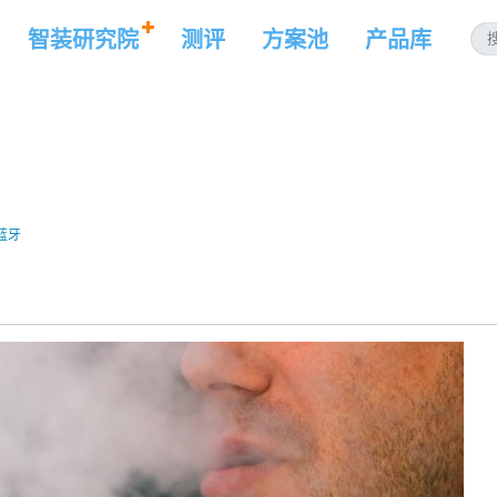
智装研究院
测评
方案池
产品库
蓝牙