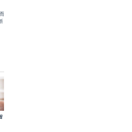
而
断
智
，