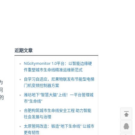
近期文章
NGcitymonitor 1.0平台：以智能边缘硬
件重塑城市生命线精准运维新范式
自学习自适应，尼果物联发布节能型电梯
为
门机变频控制器方案
问
潍坊地下“智慧大脑”上线！一平台管理城
的
市“生命线”
合肥构筑城市生命线安全工程 助力智能
社会发展与治理
太原管网改造：锻造“地下生命线” 让城市
更有韧性