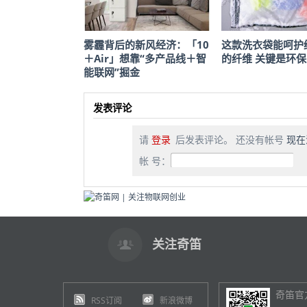
雾霾背后的新风经济：「10
这款洗衣袋能呵护
＋Air」想靠“多产品线＋智
的纤维 关键是环保
能联网”掘金
发表评论
请
登录
后发表评论。 还没有帐号
现在
帐 号：
关注奇笛
奇笛官
RSS订阅
新浪微博