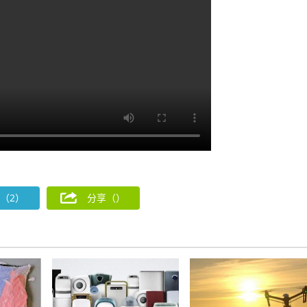
（2）
分享（
）