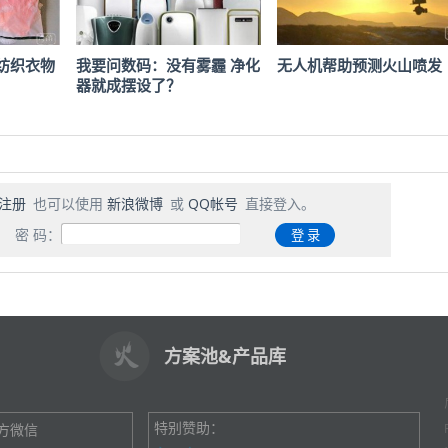
纺织衣物
我要问数码：没有雾霾 净化
无人机帮助预测火山喷发
器就成摆设了？
注册
也可以使用
新浪微博
或
QQ帐号
直接登入。
密 码：
方案池&产品库
特别赞助：
方微信