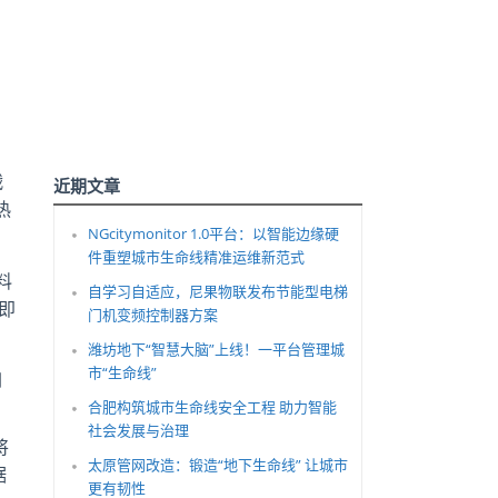
战
近期文章
热
NGcitymonitor 1.0平台：以智能边缘硬
件重塑城市生命线精准运维新范式
料
自学习自适应，尼果物联发布节能型电梯
即
门机变频控制器方案
潍坊地下“智慧大脑”上线！一平台管理城
市“生命线”
制
合肥构筑城市生命线安全工程 助力智能
社会发展与治理
将
太原管网改造：锻造“地下生命线” 让城市
据
更有韧性