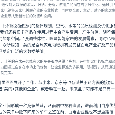
务。通过对大数据的采集、归纳、分析，使用户的潜在需求显性化、通过引
变家电销售及家电关联产业的商业模式，同时以全面、主动、贴心的家居
为企业寻找重新增长的路径和空间。
，比如说家居空间的整体规划，空气、水等的品质检测及优化服
。我们还有很多产品在使用过程中会产生费用、产生价值，随着保
的想象空间。”强调整体性，既是智能家居的发展需求，同时也是
。众所周知，美的是全球家电领域拥有最完整白电产业群及产品
已奠定广泛的大数据基础。
础，让美的在未来智能家居的争夺战中占得了先机。在智能家居的标准和
是力图通过自身在市场上的优势，让企业标准为多数用户所接受，从而通
际制定者。
为和阿里巴巴展开了合作，与小米、京东等也有过关于这方面的接触
，或者“美的+其他的企业”，或者糅在一起，未来盒子可能不是只有一
企业间形成一种竞争关系，从而居中左右逢源，进而利用自身优
业的竞争中败下阵来的前车之鉴在前，白电企业谁也不想重蹈覆