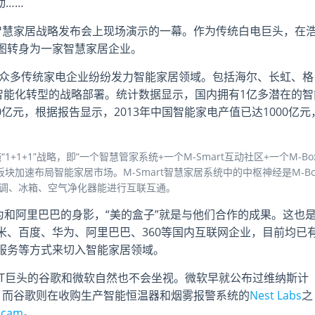
动……
智慧家居战略发布会上现场演示的一幕。作为传统白电巨头，在
图转身为一家智慧家居企业。
，众多传统家电企业纷纷发力智能家居领域。包括海尔、长虹、格
智能化转型的战略部署。统计数据显示，国内拥有1亿多潜在的智
0亿元，根据报告显示，2013年中国智能家电产值已达1000亿元
1+1”战略，即“一个智慧管家系统+一个M-Smart互动社区+一个M-Bo
加速布局智能家居市场。M-Smart智慧家居系统中的中枢神经是M-Bo
空调、冰箱、空气净化器能进行互联互通。
为和阿里巴巴的身影，“美的盒子”就是与他们合作的成果。这也
米、百度、华为、阿里巴巴、360等国内互联网企业，目前均已
服务等方式来切入智能家居领域。
IT巨头的谷歌和微软自然也不会坐视。微软早就公布过维纳斯计
作，而谷歌则在收购生产智能恒温器和烟雾报警系统的
Nest Labs
之
pcam
。