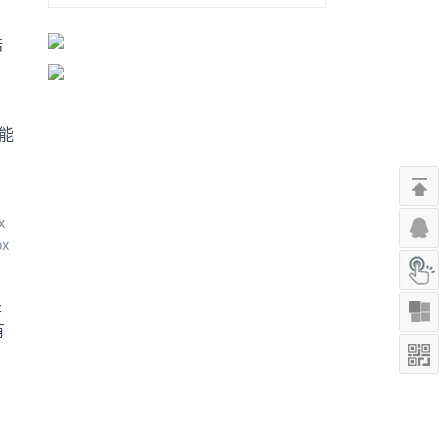
浩
能
，
x
x
是
有