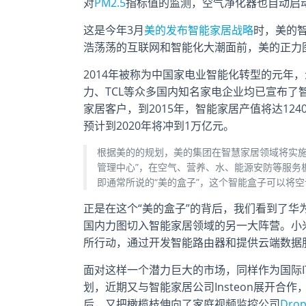
对
PM2.5
指标值的监测，空气净化器也自动启
这是今年3月
美的发布智能家居战略
时，美的
浩荡荡的互联网和智能化大潮面前，美的正力
2014年被称为中国家电业智能化转型的元年
力、TCL等众多国内知名家电企业均已宣布了
家居客户，到2015年，智能家居产值将达124
预计到2020年将冲到1万亿元。
根据美的的规划，美的集团在智慧家居领域将实施“1+
管理中心”，在空气、营养、水、能源安防等服务板块
即通常所说的“美的盒子”，这个智能盒子可以将
正是在这个“美的盒子”的背后，我们看到了华
国内力图切入智能家居领域的另一大阵营。小
所行动，通过开发智能路由器和提供云端数据
面对这样一个潜力巨大的市场，同样作为国际
划，近期又与智能家居公司Insteon展开合
后，又把橄榄枝伸向了家庭视频监控公司
Dro