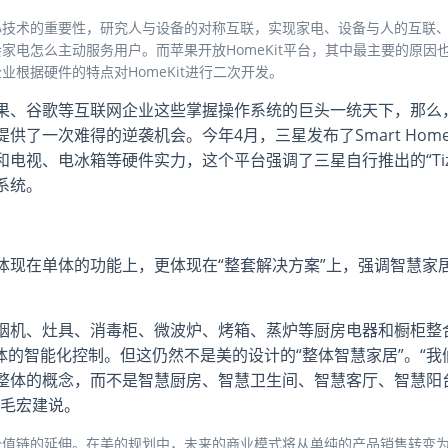
心技术的重要性，研究人与设备的对称互联，实现家电、设备与人的互联
电怎么主动服务用户。而苹果开放HomeKit平台，其中最主要的原因
根据硬件的特点对HomeKit进行二次开发。
果、谷歌等互联网企业这些掌握操作系统的巨头一统天下，那么
了一次难得的逆袭机会。今年4月，三星发布了Smart Hom
电视、电冰箱等硬件实力，这个平台强调了三星自行推出的“Tiz
系统。
体现在单体的功能上，更体现在“整套解决方案”上，强调智慧家
烟机、灶具、消毒柜、微波炉、烤箱、蒸炉等厨房电器和橱柜整
体的智能化控制。但这仍然不是美的设计的“整体智慧家居”。“我
整体的概念，而不是智慧厨房、智慧卫生间、智慧客厅、智慧阳
长毛宏建说。
价值链的延伸。在美的规划中，未来的商业模式将从单纯的产品销售转变