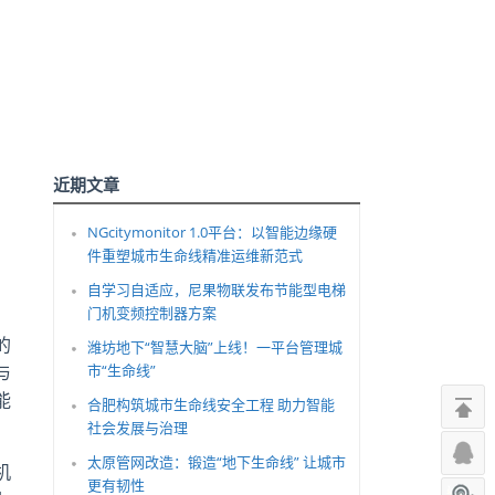
近期文章
NGcitymonitor 1.0平台：以智能边缘硬
件重塑城市生命线精准运维新范式
自学习自适应，尼果物联发布节能型电梯
门机变频控制器方案
的
潍坊地下“智慧大脑”上线！一平台管理城
与
市“生命线”
能
合肥构筑城市生命线安全工程 助力智能
社会发展与治理
太原管网改造：锻造“地下生命线” 让城市
机
更有韧性