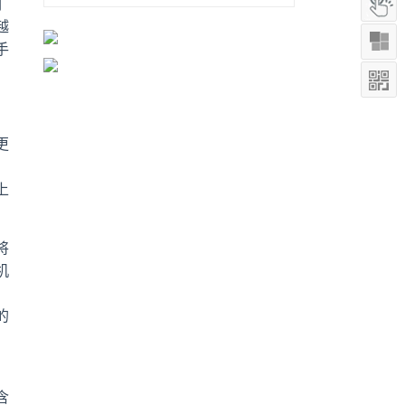
们
越
手
更
上
将
机
，
的
含