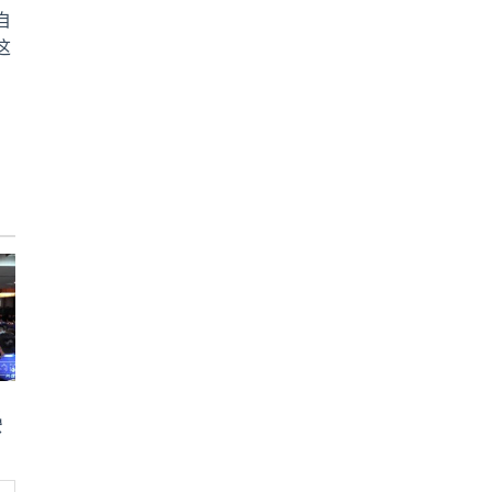
自
这
安