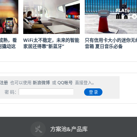
成熟，看
WiFi太不稳定，未来的智能
只有信用卡大小的迷你无
何撬动这
家居还得靠“新蓝牙”
音箱 夏日音乐必备
注册
也可以使用
新浪微博
或
QQ帐号
直接登入。
密 码：
方案池&产品库