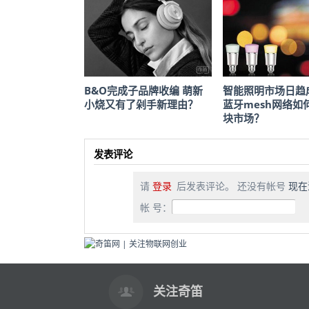
B&O完成子品牌收编 萌新
智能照明市场日趋
小烧又有了剁手新理由？
蓝牙mesh网络如
块市场？
发表评论
请
登录
后发表评论。 还没有帐号
现在
帐 号：
关注奇笛