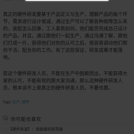
真正的硬件研发要基于产品定义与生产，理解产品的每个环
节、需求进行设计增减，通过生产可以了解各种故障怎么来
的，装配怎么回事，工人素质如何，他们能否完成自己设计
的产品，并且，通过跟他们一起生产，通过沟通了解，跟他
们打成一片，获得他们对你的认可之后，很容易调动他们帮
你干活，配合你的工作。有了这些保证，研发成果才能落
地。
若这个硬件研发人员，不能在生产中脱颖而出，不能获得大
家的认可，不能有效的跟大家沟通，那么这种硬件研发人
员，根本谈不上是真正的硬件研发人员，不要也罢。
Tags:
生产
,
硬件
你可能也喜欢
【硬件有道】：谐振器和振荡器