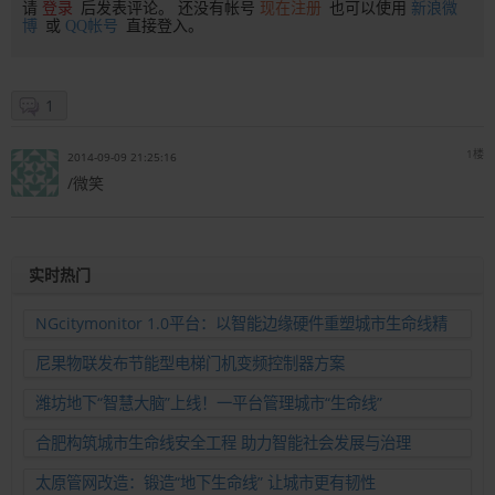
请
登录
后发表评论。 还没有帐号
现在注册
也可以使用
新浪微
博
或
QQ帐号
直接登入。
1
1楼
2014-09-09 21:25:16
/微笑
实时热门
NGcitymonitor 1.0平台：以智能边缘硬件重塑城市生命线精
准运维新范式
尼果物联发布节能型电梯门机变频控制器方案
潍坊地下“智慧大脑”上线！一平台管理城市“生命线”
合肥构筑城市生命线安全工程 助力智能社会发展与治理
太原管网改造：锻造“地下生命线” 让城市更有韧性