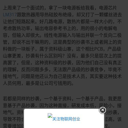
上周来了一个面试的，拿了一块电源板给我看，电源芯片
LM317
跟散热器用导热硅胶布绝缘，却又打了一颗螺丝进去
让他们短路起来。好几路电源，散热片都是一样大小的，不
考虑散热功率，输出电容参考书上的，用的很小的电解电
容，但输入却很大。线性电源输入与输出并联一个反向二极
管，却说不出干嘛用的，这是典型的抄袭书上或者网上的资
料做的一块板子，属于资料级山寨，这个相比PCB，产品级
山寨更差，抄袭有什么区别吗？没有，最多只是层次上的提
高罢了，但是，这种资料级的抄袭，因为他们自己没有真正
的理解，反而问题多多，无法跟产品级的抄袭竞争，毕竟不
接地气，问题是他还认为自己是技术人员，其实要这种技术
人员何用，最多是让公司亏钱用的。
若都是同样的抄袭，一个基于资料，一个基于产品，我更愿
意基于产品抄袭，因为这种直接，研发成本低，风险小，接
地气。资料级抄袭不可控因素太多了，尤其是全盘的抄袭，
导致不符合产品需求，没用的物料用的太多，成本过高，该
需要增加的地方不增加，降低了性能，最后产品失败。