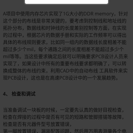
A项目中使用内存芯片实现了1G大小的DDR memory，针对
这个部分的布线是非常关键的，要考虑到控制线和地址线的
拓扑分布，数据线和时钟线的长度差别控制等方面，在实现
的过程中，根据芯片的数据手册和实际的工作频率可以得出
具体的布线规则要求，比如同一组内的数据线长度相差不能
超过多少个mil，每个通路之间的长度相差不能超过多少个
mil等等。当这些要求确定后就可以明确要求PCB设计人员来
实现了，如果设计中所有的重要布线要求都明确了，可以转
换成整体的布线约束，利用CAD中的自动布线 工具软件来实
现PCB设计，这也是在高速PCB设计中的一个发展趋势。
4、 检查和调试
当准备调试一块板的时候，一定要先认真的做好目视检查，
检查在焊接的过程中是否有可见的短路和管脚搭锡等故障，
检查是否有元器件型号放置错误，
第一脚放置错误，漏装配等问题，然后用万用表测量各个电