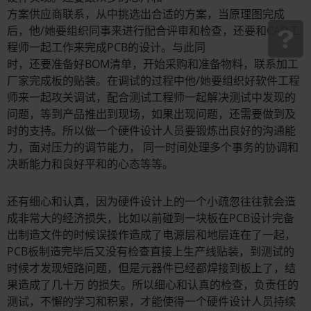
方案供应商联系，从中挑选出合适的方案，当原理图完成
后，他/她要组织同事来进行配合评审和检查，还要和CAD工
程师一起工作来完成PCB的设计。与此同
时，还要准备好BOM清单，开始采购和准备物料，联系加工
厂家完成板的贴装。在调试的过程中他/她要组织好软件工程
师来一起攻关调试，配合测试工程师一起解决测试中发现的
问题，等到产品推出到现场，如果出现问题，还需要做到及
时的支持。所以做一个硬件设计人员要锻炼出良好的沟通能
力，面对压力的调节能力， 同一时间处理多个事务的协调和
决断能力和良好平和的心态等等。
还有细心和认真，因为硬件设计上的一个小疏忽往往就会造
成非常大的经济损失，比如以前碰到一块板在PCB设计完备
出制造文件的时候误操作造成了电源层和地层连在了一起，
PCB板制造完毕后又没有检查直接上生产线贴装，到测试的
时候才发现短路问题，但是元器件已经都焊接到板上了，结
果造成了几十万 的损失。所以细心和认真的检查，负责任的
测试，不懈的学习和积累，才能使得一个硬件设计人员持续