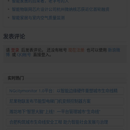
智能家居的后来者，老字号的入
智能物联网芯片设计公司杭州微纳核芯获近亿首轮融资
智能家居与室内空气质量监测
发表评论
请
登录
后发表评论。 还没有帐号
现在注册
也可以使用
新浪微
博
或
QQ帐号
直接登入。
实时热门
NGcitymonitor 1.0平台：以智能边缘硬件重塑城市生命线精
准运维新范式
尼果物联发布节能型电梯门机变频控制器方案
潍坊地下“智慧大脑”上线！一平台管理城市“生命线”
合肥构筑城市生命线安全工程 助力智能社会发展与治理