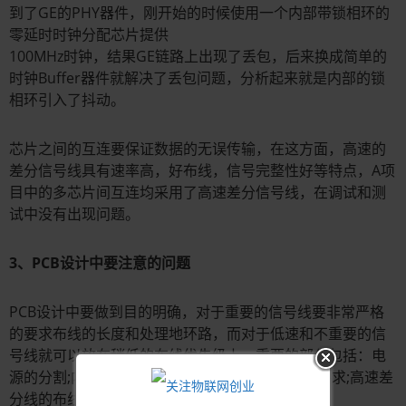
到了GE的PHY器件，刚开始的时候使用一个内部带锁相环的
零延时时钟分配芯片提供
100MHz时钟，结果GE链路上出现了丢包，后来换成简单的
时钟Buffer器件就解决了丢包问题，分析起来就是内部的锁
相环引入了抖动。
芯片之间的互连要保证数据的无误传输，在这方面，高速的
差分信号线具有速率高，好布线，信号完整性好等特点，A项
目中的多芯片间互连均采用了高速差分信号线，在调试和测
试中没有出现问题。
3、PCB设计中要注意的问题
PCB设计中要做到目的明确，对于重要的信号线要非常严格
的要求布线的长度和处理地环路，而对于低速和不重要的信
号线就可以放在稍低的布线优先级上。重要的部分包括：电
源的分割;内存的时钟线，控制线和数据线的长度要求;高速差
分线的布线等等。