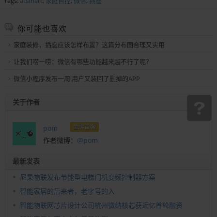
Tags:
atsmart
,
家庭自控
,
微信
,
插座
你可能也喜欢
家庭装修，插座应该怎样布置？这篇分布图合理又实用
让我们唠一唠：微信有哪些功能越来越不行了呢？
微信小程序发布一周 用户又装回了删掉的APP
关于作者
金牌笛客
pom
作者微博：
@pom
最新发表
尼果物联发布节能型电梯门机变频控制器方案
智能家居的后来者，老字号的入
智能物联网芯片设计公司杭州微纳核芯获近亿首轮融资