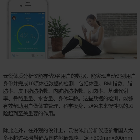
云悦体质分析仪能存储9名用户的数据，能实现自动识别用户
身份并完成10项体征数据的检测，包括体重、BMI指数、脂
肪率、皮下脂肪指数、内脏脂肪指数、肌肉率、基础代谢
率、骨骼重量、水含量、身体年龄。这些数据的检测，能够
有效帮助用户做体重管理，科学瘦身，避免未来慢性病的风
险起到至关重要的作用。
除此之外，在外观的设计上，云悦体质分析仪还参考国人大
多不超过45号鞋码及国内地砖规格，定下300mm×300mm