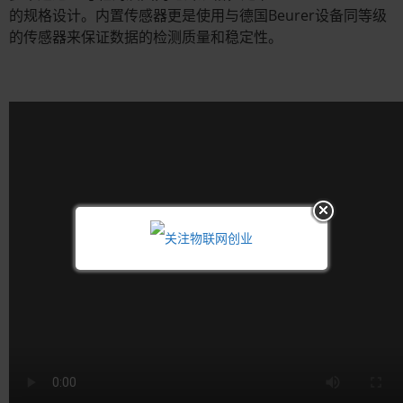
的规格设计。内置传感器更是使用与德国Beurer设备同等级
的传感器来保证数据的检测质量和稳定性。