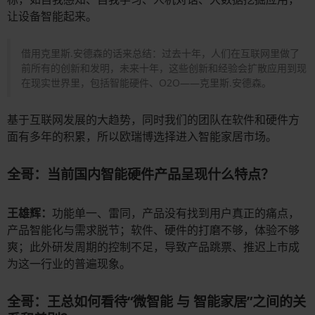
让设备智能起来。
借用克里斯.安德森的话来总结：过去十年，人们在互联网里做了
前所有的创新和发明，未来十年，这些创新和经验会扩散应用到现
在现实世界里，包括智能硬件、O2O——克里斯.安德森。
基于互联网发展的大趋势，同时我们的团队在软件和硬件方
面有多年的积累，所以欧瑞博选择进入智能家居市场。
全哥：当前国内智能硬件产品呈现什么特点？
王雄辉：
功能单一、雷同，产品没有找到用户真正的痛点，
产品智能化与需求脱节；软件、硬件的打磨不够，体验不够
爽；此外研发周期的控制不足，导致产品跳票、推迟上市成
为这一行业的普遍现象。
全哥：王总如何看待“微智能 与 智能家居”之间的关