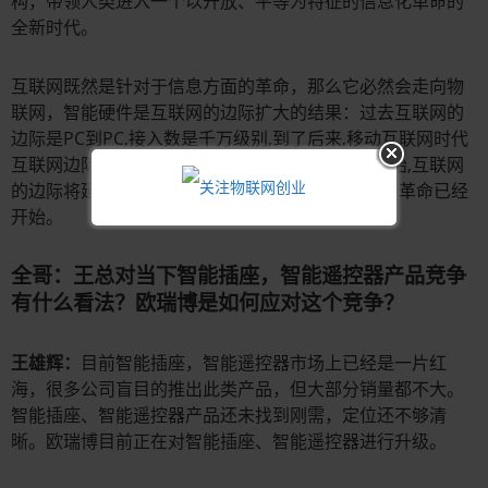
构，带领人类进入一个以开放、平等为特征的信息化革命的
全新时代。
互联网既然是针对于信息方面的革命，那么它必然会走向物
联网，智能硬件是互联网的边际扩大的结果：过去互联网的
边际是PC到PC,接入数是千万级别,到了后来,移动互联网时代
互联网边际,手机到手机,接入数百亿级别,从现在开始,互联网
的边际将延伸到每一个硬件和角落,一场智能硬件的革命已经
开始。
全哥：王总对当下智能插座，智能遥控器产品竞争
有什么看法？欧瑞博是如何应对这个竞争？
王雄辉：
目前智能插座，智能遥控器市场上已经是一片红
海，很多公司盲目的推出此类产品，但大部分销量都不大。
智能插座、智能遥控器产品还未找到刚需，定位还不够清
晰。欧瑞博目前正在对智能插座、智能遥控器进行升级。