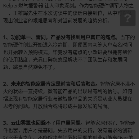
Kelper燃气报警器 让人印象深刻。作为智能硬件领军人物之
一，王雄辉先生在本次访谈中的谈话直接到位，从中可以体
现出创业者的艰难思考和对当前发展的趋势分析。
1、功能单一、雷同，产品没有找到用户真正的痛点。
当下的
智能硬件创业开始进入冷静期，即便国内众筹大户点名时间
也开始转入预购模式，毕竟没有痛点的小改进要想拥有到位
的使用黏度，光靠口碑忽悠是解决不了团队生存和发展问
题，跳票自然避免不了。
2、未来的智能家居肯定是前装和后装融合。
智能家居不温不
火的状态一直持续，微智能产品的出现是有利的信号。如何
摆正现有智能家居行业与微智能单品的关系是从业人员都在
思考的问题。开放融合或将形成共赢发展的局面。
3、云山雾罩也回避不了用户量问题。
智能家居也好，智能硬
件也罢，用户才是基础。失去用户的支持，没有需求的创新
好比无水之鱼。不能解决营销落地问题的创业可能离Over的