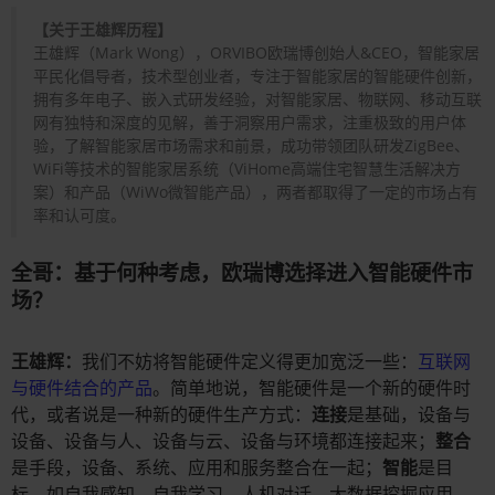
【关于王雄辉历程】
王雄辉（Mark Wong），ORVIBO欧瑞博创始人&CEO，智能家居
平民化倡导者，技术型创业者，专注于智能家居的智能硬件创新，
拥有多年电子、嵌入式研发经验，对智能家居、物联网、移动互联
网有独特和深度的见解，善于洞察用户需求，注重极致的用户体
验，了解智能家居市场需求和前景，成功带领团队研发ZigBee、
WiFi等技术的智能家居系统（ViHome高端住宅智慧生活解决方
案）和产品（WiWo微智能产品），两者都取得了一定的市场占有
率和认可度。
全哥：基于何种考虑，欧瑞博选择进入智能硬件市
场？
王雄辉：
我们不妨将智能硬件定义得更加宽泛一些：
互联网
与硬件结合的产品
。简单地说，智能硬件是一个新的硬件时
代，或者说是一种新的硬件生产方式：
连接
是基础，设备与
设备、设备与人、设备与云、设备与环境都连接起来；
整合
是手段，设备、系统、应用和服务整合在一起；
智能
是目
标，如自我感知、自我学习、人机对话、大数据挖掘应用，