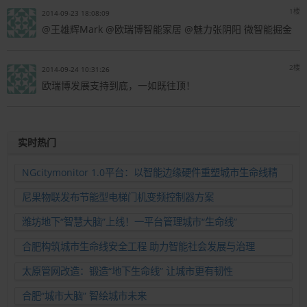
1楼
2014-09-23 18:08:09
@王雄辉Mark @欧瑞博智能家居 @魅力张阴阳 微智能掘金
2楼
2014-09-24 10:31:26
欧瑞博发展支持到底，一如既往顶！
实时热门
NGcitymonitor 1.0平台：以智能边缘硬件重塑城市生命线精
准运维新范式
尼果物联发布节能型电梯门机变频控制器方案
潍坊地下“智慧大脑”上线！一平台管理城市“生命线”
合肥构筑城市生命线安全工程 助力智能社会发展与治理
太原管网改造：锻造“地下生命线” 让城市更有韧性
合肥“城市大脑” 智绘城市未来