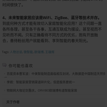
时间很快了。
4、未来智能家居应该是WiFi、ZigBee、蓝牙等技术并存。
到底何种方式才能有效切入家庭智能化应用？这个问题一直
各所各理，甚至各干各事，互通互联成为摆设，甚至视而不
见听而不闻。只有正确看待不同方式的优劣，抱有开放融
合，善待粉丝用户就能看到、享到智能的春天阳光。
Tags:
人物访谈
,
微智能
,
欧瑞博
,
王雄辉
你可能也喜欢
百度资本曹军波：中美智能制造面临相互封闭，大数据是中国制造天然优
势
李婧：智能家居营销渠道碎片化，但是服务要统一
物联网大咖论剑重庆，ORVIBO欧瑞博布道智能家居
关于作者