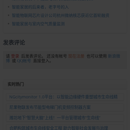
智能家居的后来者，老字号的入
智能物联网芯片设计公司杭州微纳核芯获近亿首轮融资
智能家居与室内空气质量监测
发表评论
请
登录
后发表评论。 还没有帐号
现在注册
也可以使用
新浪微
博
或
QQ帐号
直接登入。
实时热门
NGcitymonitor 1.0平台：以智能边缘硬件重塑城市生命线精
准运维新范式
尼果物联发布节能型电梯门机变频控制器方案
潍坊地下“智慧大脑”上线！一平台管理城市“生命线”
合肥构筑城市生命线安全工程 助力智能社会发展与治理