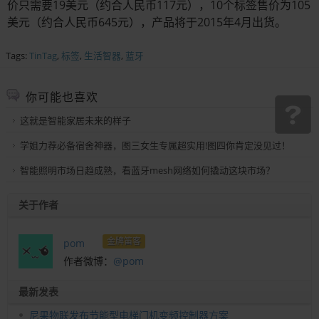
价只需要19美元（约合人民币117元），10个标签售价为105
美元（约合人民币645元），产品将于2015年4月出货。
Tags:
TinTag
,
标签
,
生活智器
,
蓝牙
你可能也喜欢
这就是智能家居未来的样子
学姐力荐必备宿舍神器，图三女生专属超实用!图四你肯定没见过！
智能照明市场日趋成熟，看蓝牙mesh网络如何撬动这块市场？
关于作者
金牌笛客
pom
作者微博：
@pom
最新发表
尼果物联发布节能型电梯门机变频控制器方案