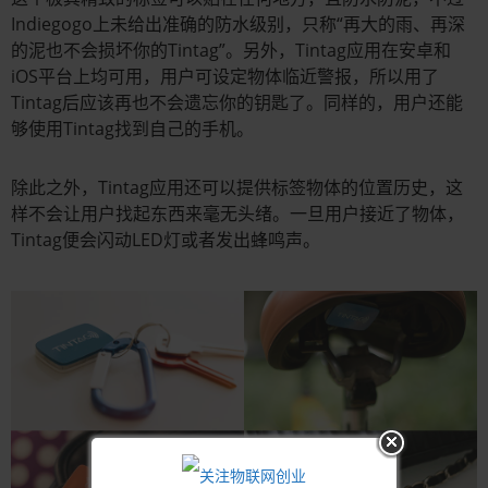
Indiegogo上未给出准确的防水级别，只称“再大的雨、再深
的泥也不会损坏你的Tintag”。另外，Tintag应用在安卓和
iOS平台上均可用，用户可设定物体临近警报，所以用了
Tintag后应该再也不会遗忘你的钥匙了。同样的，用户还能
够使用Tintag找到自己的手机。
除此之外，Tintag应用还可以提供标签物体的位置历史，这
样不会让用户找起东西来毫无头绪。一旦用户接近了物体，
Tintag便会闪动LED灯或者发出蜂鸣声。