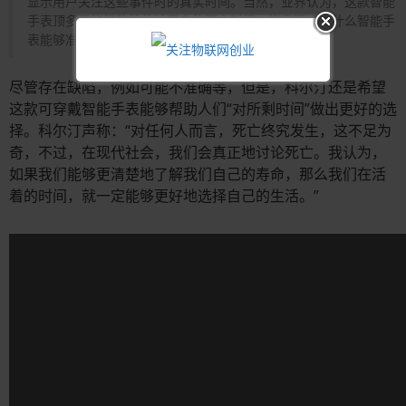
显示用户关注这些事件时的真实时间。当然，业界认为，这款智能
手表顶多只能粗略地估计用户的死亡时间，毕竟还没有什么智能手
表能够准确到那种程度。
尽管存在缺陷，例如可能不准确等，但是，科尔汀还是希望
这款可穿戴智能手表能够帮助人们“对所剩时间”做出更好的选
择。科尔汀声称：“对任何人而言，死亡终究发生，这不足为
奇，不过，在现代社会，我们会真正地讨论死亡。我认为，
如果我们能够更清楚地了解我们自己的寿命，那么我们在活
着的时间，就一定能够更好地选择自己的生活。”