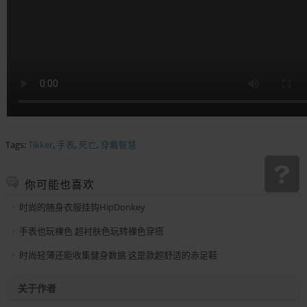
Tags:
Tikker
,
手表
,
死亡
,
穿戴智慧
你可能也喜欢
时尚的随身衣服挂钩HipDonkey
手表也玩裸色 超衬肤色玩转裸色穿搭
时尚轻薄还能收集健身数据 这是款超舒适的赤足鞋
关于作者