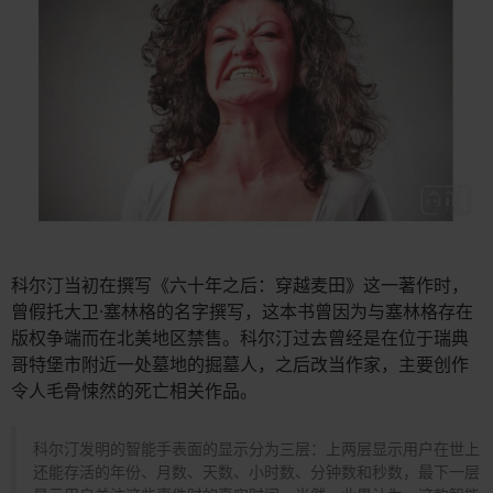
科尔汀当初在撰写《六十年之后：穿越麦田》这一著作时，
曾假托大卫·塞林格的名字撰写，这本书曾因为与塞林格存在
版权争端而在北美地区禁售。科尔汀过去曾经是在位于瑞典
哥特堡市附近一处墓地的掘墓人，之后改当作家，主要创作
令人毛骨悚然的死亡相关作品。
科尔汀发明的智能手表面的显示分为三层：上两层显示用户在世上
还能存活的年份、月数、天数、小时数、分钟数和秒数，最下一层