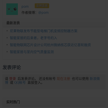
金牌笛客
pom
作者微博：
@pom
最新发表
尼果物联发布节能型电梯门机变频控制器方案
智能家居的后来者，老字号的入
智能物联网芯片设计公司杭州微纳核芯获近亿首轮融资
智能家居与室内空气质量监测
发表评论
请
登录
后发表评论。 还没有帐号
现在注册
也可以使用
新浪微
博
或
QQ帐号
直接登入。
实时热门