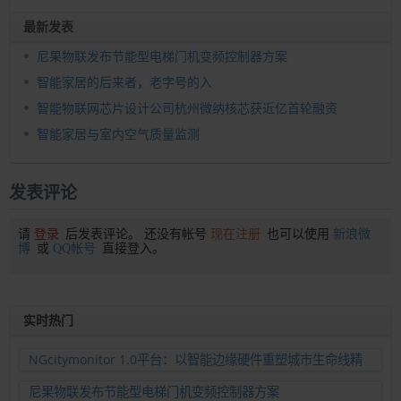
最新发表
尼果物联发布节能型电梯门机变频控制器方案
智能家居的后来者，老字号的入
智能物联网芯片设计公司杭州微纳核芯获近亿首轮融资
智能家居与室内空气质量监测
发表评论
请
登录
后发表评论。 还没有帐号
现在注册
也可以使用
新浪微
博
或
QQ帐号
直接登入。
实时热门
NGcitymonitor 1.0平台：以智能边缘硬件重塑城市生命线精
准运维新范式
尼果物联发布节能型电梯门机变频控制器方案