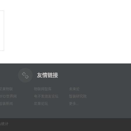
友情链接
尼果物联
物联网智库
未来论
RFID世界网
电子发烧友论坛
智装研究院
智装新闻
尼果论坛
更多...
站统计