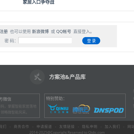
家居入口争夺战
注册
也可以使用
新浪微博
或
QQ帐号
直接登入。
密 码：
方案池&产品库
特别赞助：
方微信
维码，掌握智能家居落地
，领略微智能风采。
我们
-
商务合作
-
申请报道
-
友情链接
-
隐私申明
-
加入我们
-
网
2014-2025@Copyright Reserved to Qidic.com