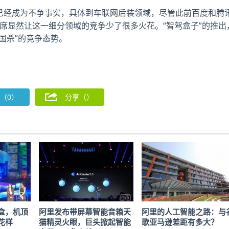
争已经成为不争事实，具体到车联网后装领域，尽管此前百度和腾
缺席显然让这一细分领域的竞争少了很多火花。“智驾盒子”的推出
国杀”的竞争态势。
（0）
分享（
）
盒，机顶
阿里发布带屏幕智能音箱天
阿里的人工智能之路：与
花样
猫精灵火眼，巨头掀起智能
歌亚马逊差距有多大？