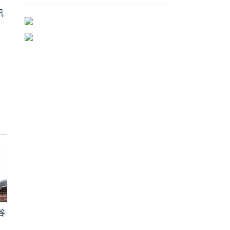
讯
，
谷