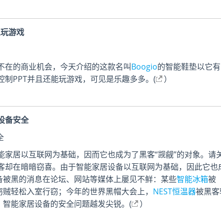
以玩游戏
不在的商业机会，今天介绍的这款名叫
Boogio
的智能鞋垫以它有
制PPT并且还能玩游戏，可见是乐趣多多。(
）
设备安全
能家居以互联网为基础，因而它也成为了黑客“觊觎”的对象。请
客却在暗暗窃喜。由于智能家居设备以互联网为基础，因此它也
设备被黑的消息在论坛、网站等媒体上屡见不鲜：某些
智能冰箱
被
窃贼轻松入室行窃；今年的世界黑帽大会上，
NEST恒温器
被黑客
，智能家居设备的安全问题越发尖锐。(
）