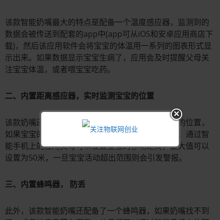
该款智能奶嘴最大的特点是配备一个温度感应器，监测到的
数据会被传送到配套的app中(app可从iOS和安卓应用商店下
载)，然后该应用软件会将宝宝的体温用一系列的图表形式显
示出来。如果数据显示宝宝生病了，应用会及时提醒父母关
注宝宝体温，或者喂宝宝吃药。
二、内置距离感应器，实时监测宝宝的位置
该款奶嘴还内置一个距离感应器，可实时监测宝宝的位置，
如果宝宝的移动超过了一定范围，应用会发出警告。通过智
能手机上的应用父母可以设置宝宝的移动距离，最大值可以
设置为50米，一旦宝宝活动超出范围则会引发警报。
三、内置蜂鸣器， 防丢
此外，该款智能奶嘴还配备了一个蜂鸣器，如果奶嘴找不到