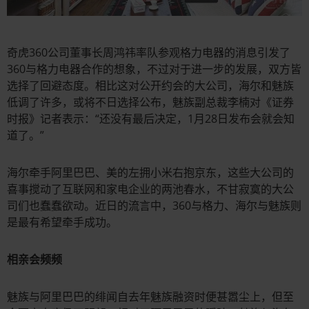
奇虎360公司董事长周鸿祎率队参观格力电器的消息引发了
360与格力电器合作的想象，不过对于进一步的发展，双方皆
选择了回避态度。相比这对公开约会的大公司，海尔和魅族
低调了许多，或将不日选择公布，魅族副总裁李楠对《证券
时报》记者表示：“还没有最后决定，1月28日发布会就会知
道了。”
海尔牵手阿里巴巴、美的左拥小米右抱京东，这些大公司的
喜事搅动了互联网和家电企业的两池春水，不甘寂寞的大公
司们也蠢蠢欲动。近日的流言中，360与格力、海尔与魅族则
是最有希望牵手成功。
相亲会频频
魅族与阿里巴巴的绯闻自去年魅族融资时便甚嚣尘上，但至