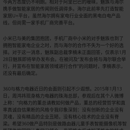
今两方态度仍不明朗。相对于阿里巴巴的暧昧，魅族与海尔
携手做智能家居的传闻则低调得多。海尔此前率先打造智能
家居U+平台，虽然海尔拥有家电行业全面的黑电白电产品
线，但尚需一家手机厂商完善平台。
小米已与美的集团抱团，手机厂商中小米的对手魅族也到了
拥抱智能家电企业之时，而与海尔的合作不失为一个好的选
择。对于这一消息，魅族副总裁李楠未正面回答，仅表示1月
28日魅族即将举办发布会。在被问及“发布会将与海尔联合举
行，并宣布在智能家居领域进行合作”的问题时，李楠表示，
还没有最后确定。
360与格力电器近日的会面则引起不少遐想。2015年1月13
日，周鸿祎现身格力电器的珠海总部，参观后在其个人微博
上称：“向格力的董总请教如何做产品，董总的经营哲学和直
率真诚自信果断的风格令我印象深刻：没有创新的企业没有
灵魂，没有精品的企业丑陋，没有核心技术的企业没有脊
梁。希望360做产品特别是做路由器儿童手表智能摄像机等智