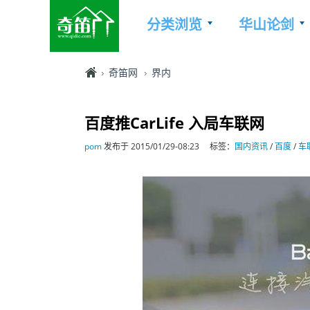
分类浏览
华山论剑
奇笛网
界内
百度推CarLife 入局车联网
pom
发布于 2015/01/29-08:23
标签：
国内资讯
/
百度
/
车