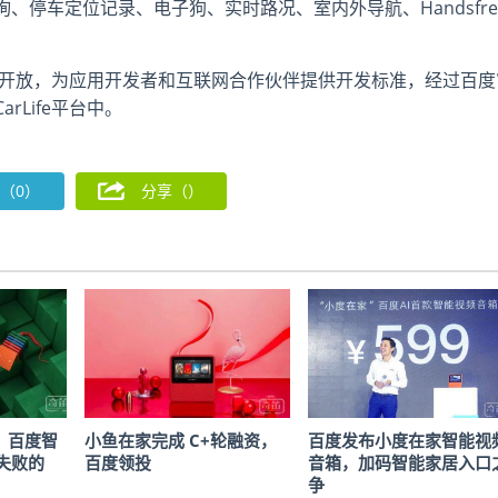
停车定位记录、电子狗、实时路况、室内外导航、Handsfre
e保持开放，为应用开发者和互联网合作伙伴提供开发标准，经过百度
Life平台中。
（0）
分享（
）
，百度智
小鱼在家完成 C+轮融资，
百度发布小度在家智能视
失败的
百度领投
音箱，加码智能家居入口
争