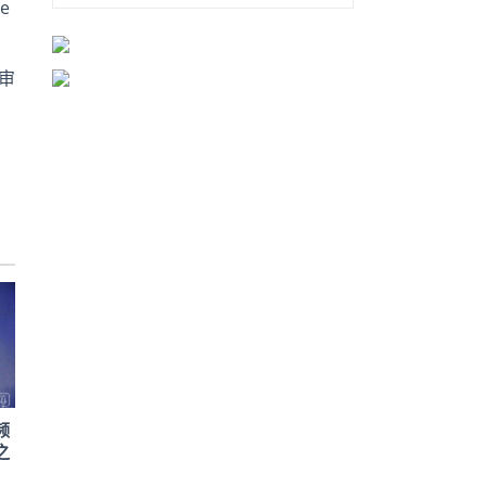
e
审
频
之