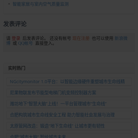
智能家居与室内空气质量监测
发表评论
请
登录
后发表评论。 还没有帐号
现在注册
也可以使用
新浪微
博
或
QQ帐号
直接登入。
实时热门
NGcitymonitor 1.0平台：以智能边缘硬件重塑城市生命线精
准运维新范式
尼果物联发布节能型电梯门机变频控制器方案
潍坊地下“智慧大脑”上线！一平台管理城市“生命线”
合肥构筑城市生命线安全工程 助力智能社会发展与治理
太原管网改造：锻造“地下生命线” 让城市更有韧性
合肥“城市大脑” 智绘城市未来