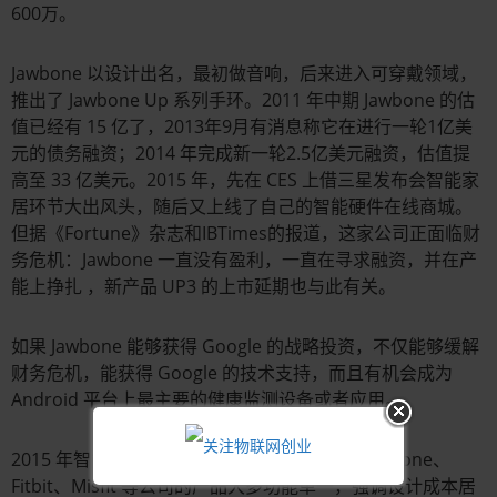
600万。
Jawbone 以设计出名，最初做音响，后来进入可穿戴领域，
推出了 Jawbone Up 系列手环。2011 年中期 Jawbone 的估
值已经有 15 亿了，2013年9月有消息称它在进行一轮1亿美
元的债务融资；2014 年完成新一轮2.5亿美元融资，估值提
高至 33 亿美元。2015 年，先在 CES 上借三星发布会智能家
居环节大出风头，随后又上线了自己的智能硬件在线商城。
但据《Fortune》杂志和IBTimes的报道，这家公司正面临财
务危机：Jawbone 一直没有盈利，一直在寻求融资，并在产
能上挣扎 ，新产品 UP3 的上市延期也与此有关。
如果 Jawbone 能够获得 Google 的战略投资，不仅能够缓解
财务危机，能获得 Google 的技术支持，而且有机会成为
Android 平台上最主要的健康监测设备或者应用。
2015 年智能穿戴式设备很可能迎来洗牌，像 Jawbone、
Fitbit、Misfit 等公司的产品大多功能单一，强调设计成本居