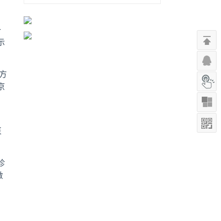
一
示
方
京
医
诊
做