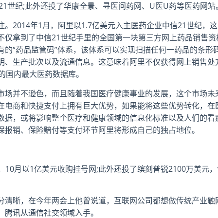
中信21世纪;此外还投了华康全景、寻医问药网、U医U药等医药网站
2014年1月，阿里以1.7亿美元入主医药企业中信21世纪，这
不仅拿到了中信21世纪手里的全国第一块第三方网上药品销售资
有的“药品监管码”体系，该体系可以实现扫描任何一药品的条形
明、生产批次以及流通信息。这意味着阿里不仅获得网上销售处
来的国内最大医药数据库。
市场并不逊色，而且随着我国医疗健康事业的发展，这个市场未
在电商和快捷支付上拥有巨大优势，如果能将这些优势转化，在
数据，或将影响整个医疗和健康领域的信息化标准以及人们的看
保报销、保险赔付等支付环节阿里将形成自己的独占地位。
，10月以1亿美元收购挂号网;此外还投了缤刻普锐2100万美元，
分清晰，在今年两会上他曾说道，互联网公司都想做传统产业触
，腾讯从通信社交领域入手。