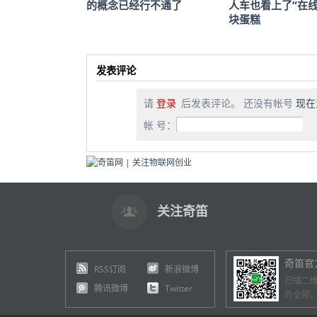
的概念已经行不通了
人车也看上了“在线
块蛋糕
发表评论
请
登录
后发表评论。 还没有帐号
现在
帐 号：
关注奇笛
奇笛官
RSS订阅
新浪微博
扫描二
腾讯微博
Twitter
的全部