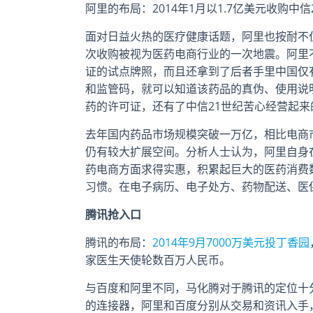
阿里的布局：2014年1月以1.7亿美元收购
面对日益火热的医疗健康话题，阿里也按耐不住。
次收购被视为医药电商行业的一次地震。阿里
证的试点牌照，而且还拿到了后者手里中国仅
和监管码，就可以知道该药品的真伪、使用说
药的许可证，还有了中信21世纪苦心经营起
去年国内药品市场规模突破一万亿，相比电商
仍有较大扩展空间。分析人士认为，阿里自身
药电商方面求得实惠，积累起巨大的医药消费
习惯。在电子病历、电子处方、药物配送、医
腾讯抢入口
腾讯的布局：
2014年9月7000万美元投丁香园
家医生天使轮数百万人民币。
与百度和阿里不同，马化腾对于腾讯的定位十
的连接器，阿里和百度分别从交易和资讯入手