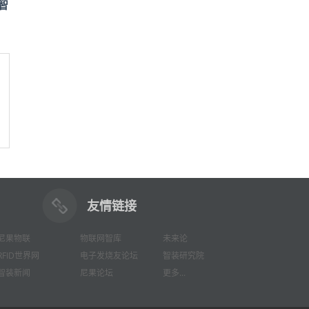
智
友情链接
尼果物联
物联网智库
未来论
RFID世界网
电子发烧友论坛
智装研究院
智装新闻
尼果论坛
更多...