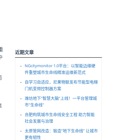
重
近期文章
中
NGcitymonitor 1.0平台：以智能边缘硬
件重塑城市生命线精准运维新范式
而
自学习自适应，尼果物联发布节能型电梯
、
门机变频控制器方案
潍坊地下“智慧大脑”上线！一平台管理城
市“生命线”
策
合肥构筑城市生命线安全工程 助力智能
社会发展与治理
太原管网改造：锻造“地下生命线” 让城市
更有韧性