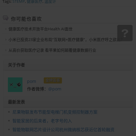
Tags:
STEMP
,
健康医疗
,
温度计
你可能也喜欢
健康医疗技术开放平台Health AI面世
小米已投资23家企业布局“互联网+医疗健康”，小米医疗呼之欲出？
从高价获取医疗记录 看苹果如何颠覆健康数据行业
关于作者
金牌笛客
pom
作者微博：
@pom
最新发表
尼果物联发布节能型电梯门机变频控制器方案
智能家居的后来者，老字号的入
智能物联网芯片设计公司杭州微纳核芯获近亿首轮融资