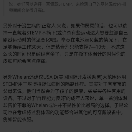
说，她们可以选择一直佩戴STEMP，来检测自己的基体温度(在排
卵期间会略微升高)。
另外对于没生病的‘正常人’来说，如果你愿意的话，也可以选
择一直戴着STEMP不摘下(或许总有些运动达人想要监测自己
剧烈运动时的体温变化吧)。毕竟在电池满负载的情况下，它
足够连续工作30天，但是粘合剂只能支撑7—10天，不过这
么长的时间也是绰绰有余了，只是在撕下体温计的时候你的
皮肤可能会有点疼痛。
另外Whelan还建议USAID(美国国际开发援助署)大范围运用
STEMP用于埃博拉疑似病例的隔离诊疗。其实对于有宝宝的
父母来说，他们当然会为了孩子的健康，买买买各种有用的
设备。不过对于‘自理能力良好’的成年人来说，单一监测体温
却售价不菲的Whelan或许并不是性价比最高的选择。于是公
司也在考虑将监测体温的功能整合进其他的可穿戴设备中，
例如智能衣服。