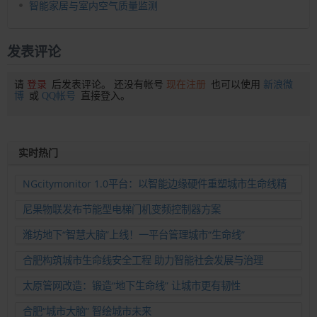
智能家居与室内空气质量监测
发表评论
请
登录
后发表评论。 还没有帐号
现在注册
也可以使用
新浪微
博
或
QQ帐号
直接登入。
实时热门
NGcitymonitor 1.0平台：以智能边缘硬件重塑城市生命线精
准运维新范式
尼果物联发布节能型电梯门机变频控制器方案
潍坊地下“智慧大脑”上线！一平台管理城市“生命线”
合肥构筑城市生命线安全工程 助力智能社会发展与治理
太原管网改造：锻造“地下生命线” 让城市更有韧性
合肥“城市大脑” 智绘城市未来