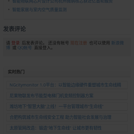
智能物联网芯片设计公司杭州微纳核芯获近亿首轮融资
智能家居与室内空气质量监测
发表评论
请
登录
后发表评论。 还没有帐号
现在注册
也可以使用
新浪微
博
或
QQ帐号
直接登入。
实时热门
NGcitymonitor 1.0平台：以智能边缘硬件重塑城市生命线精
准运维新范式
尼果物联发布节能型电梯门机变频控制器方案
潍坊地下“智慧大脑”上线！一平台管理城市“生命线”
合肥构筑城市生命线安全工程 助力智能社会发展与治理
太原管网改造：锻造“地下生命线” 让城市更有韧性