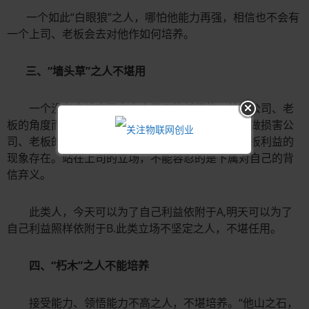
一个如此“白眼狼”之人，哪怕他能力再强，相信也不会有
一个上司、老板会去对他作如何培养。
三、“墙头草”之人不堪用
一个没有忠诚度而言之人是不能任用的。站在公司、老
板的角度而言，公司的职员必须对公司忠诚，不能做损害公
司、老板的利益。同时，也不能漠视损害公司、老板利益的
现象存在。站在上司的立场，不能容忍的是下属对自己的背
信弃义。
此类人，今天可以为了自己利益依附于A,明天可以为了
自己利益照样依附于B.此类立场不坚定之人，不堪任用。
四、“朽木”之人不能培养
接受能力、领悟能力不高之人，不堪培养。“他山之石，