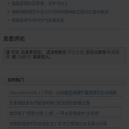
智能家居的后来者，老字号的入
智能物联网芯片设计公司杭州微纳核芯获近亿首轮融资
智能家居与室内空气质量监测
发表评论
请
登录
后发表评论。 还没有帐号
现在注册
也可以使用
新浪微
博
或
QQ帐号
直接登入。
实时热门
NGcitymonitor 1.0平台：以智能边缘硬件重塑城市生命线精
准运维新范式
尼果物联发布节能型电梯门机变频控制器方案
潍坊地下“智慧大脑”上线！一平台管理城市“生命线”
合肥构筑城市生命线安全工程 助力智能社会发展与治理