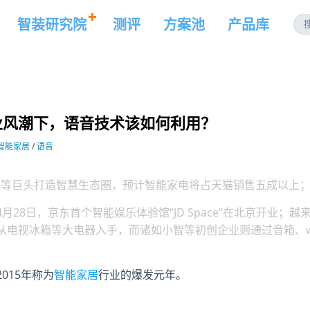
智装研究院
测评
方案池
产品库
业风潮下，语音技术该如何利用？
智能家居
/
语音
美的等巨头打造智慧生态圈，预计智能家电将占天猫销售五成以上
8日，京东首个智能娱乐体验馆“JD Space”在北京开业；越
从电视冰箱等大电器入手，而诸如小智等初创企业则通过音箱、w
015年称为
智能家居
行业的爆发元年。