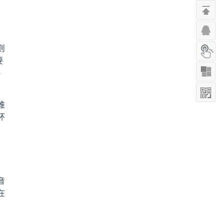
则
要
易
难
环
音
在