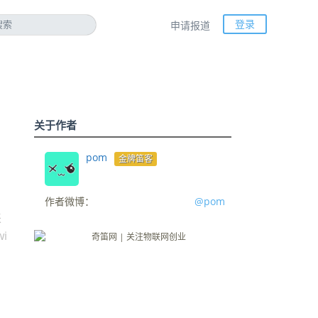
登录
申请报道
关于作者
pom
金牌笛客
；
作者微博：
@pom
来
i