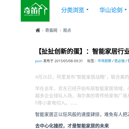
分类浏览
华山论剑
奇笛网
观点
【扯扯创新的蛋】：智能家居行
pom
发布于 2015/05/08-09:31
标签：
市场观察
/
思必驰
/
4月26日，阿里发布“智能家居战略”，联合
早在去年，京东已经开始布局智能家居领域，4月2
越多企业排队入场，海尔美的等传统家电厂商
fi等小家电切入。……
智能家居正以狂风般的速度肆掠，难免有人把2
去中心化操控，才是智能家居的未来