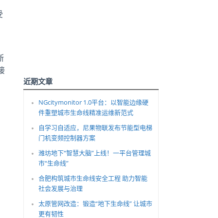
受
。
断
接
近期文章
NGcitymonitor 1.0平台：以智能边缘硬
件重塑城市生命线精准运维新范式
自学习自适应，尼果物联发布节能型电梯
门机变频控制器方案
潍坊地下“智慧大脑”上线！一平台管理城
市“生命线”
合肥构筑城市生命线安全工程 助力智能
社会发展与治理
太原管网改造：锻造“地下生命线” 让城市
更有韧性