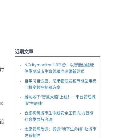
近期文章
NGcitymonitor 1.0平台：以智能边缘硬
行
件重塑城市生命线精准运维新范式
向
自学习自适应，尼果物联发布节能型电梯
门机变频控制器方案
的
潍坊地下“智慧大脑”上线！一平台管理城
o
市“生命线”
合肥构筑城市生命线安全工程 助力智能
社会发展与治理
的设
太原管网改造：锻造“地下生命线” 让城市
更有韧性