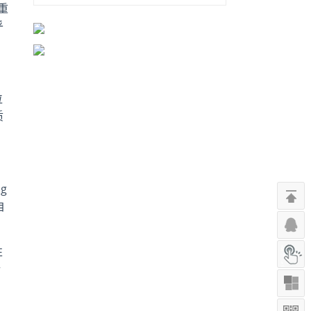
重
乎
位
质
g
自
性
什