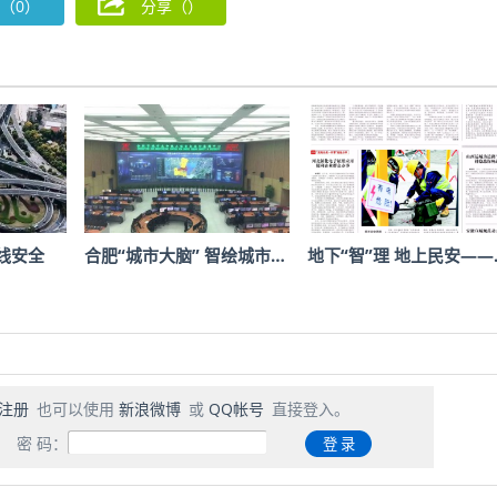
（0）
分享（
）
线安全
合肥“城市大脑” 智绘城市…
地下“智”理 地上民安——
注册
也可以使用
新浪微博
或
QQ帐号
直接登入。
密 码：