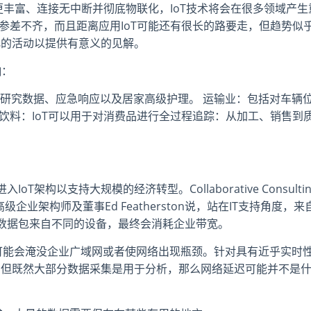
变得更丰富、连接无中断并彻底物联化，IoT技术将会在很多领域产生
况可能参差不齐，而且距离应用IoT可能还有很长的路要走，但趋势似
化的活动以提供有意义的见解。
响：
研究数据、应急响应以及居家高级护理。 运输业：包括对车辆
饮料：IoT可以用于对消费品进行全过程追踪：从加工、销售到
构以支持大规模的经济转型。Collaborative Consultin
业架构师及董事Ed Featherston说，站在IT支持角度，来
数据包来自不同的设备，最终会消耗企业带宽。
n说IoT可能会淹没企业广域网或者使网络出现瓶颈。针对具有近乎实时
，但既然大部分数据采集是用于分析，那么网络延迟可能并不是