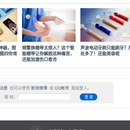
神器，图
频繁换绷带太烦人？这个智
声波电动牙刷只能刷牙？
!图四你肯
能绷带让你解脱这种痛苦，
处多了！还能美容呢
还能加速伤口愈合
注册
也可以使用
新浪微博
或
QQ帐号
直接登入。
密 码：