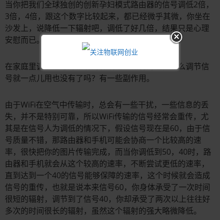
当你把我们全球独创的创新孕妇模式路由器的信号调低2倍，
3倍，4倍，跟这个数字比较起来，都已经微乎其微，你坐在
沙发上，说降低一下辐射吧，调低了好几倍，结果只是心理
安慰而已。
在家庭里调节信号对辐射的影响这么微弱的话，那么调节信
号就一点儿用也没有了吗？有一些副作用。
由于WiFi在空气中传输时，总会有一些干扰，一些信息的丢
失，并不是特别可靠，所以WiFi传输的信号经常会重传，尤
其是在信号人为调低的情况下，假设信号现在是60，由于信
号质量不错，那路由器和手机可能会协商一个比较高的速
率，很快把你的图片传输完成，而当你调低到50，40时，路
由器和手机就会从这个较高的速率，不断尝试更低的速率，
直到达到一个40的信号能够保障的速率，这个时候就会造成
信号的重传，也就是说本来信号60，你身体承受了一次时间
很短的辐射，调节到了信号40，你却承受了两次以上往往好
多次的时间很长的辐射，虽然这个辐射的强大略微降低。