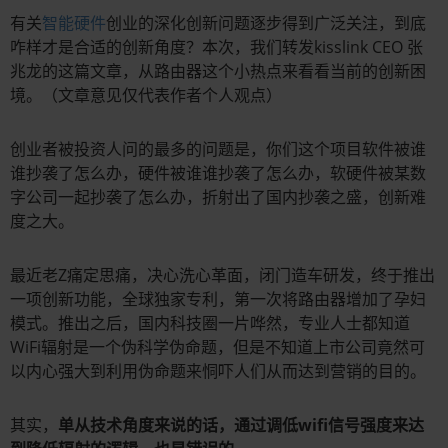
有关
智能硬件
创业的深化创新问题逐步得到广泛关注，到底
咋样才是合适的创新角度？本次，我们转发kisslink CEO 张
兆龙的这篇文章，从路由器这个小热点来看看当前的创新困
境。（文章意见仅代表作者个人观点）
创业者被投资人问的最多的问题是，你们这个项目软件被谁
谁抄袭了怎么办，硬件被谁谁抄袭了怎么办，软硬件被某数
字公司一起抄袭了怎么办，折射出了国内抄袭之盛，创新难
度之大。
最近老Z痛定思痛，决心洗心革面，闭门造车研发，终于推出
一项创新功能，全球独家专利，第一次将路由器增加了孕妇
模式。推出之后，国内科技圈一片哗然，专业人士都知道
WiFi辐射是一个伪科学伪命题，但是不知道上市公司竟然可
以内心强大到利用伪命题来恫吓人们从而达到营销的目的。
其实，
单从技术角度来说的话，通过调低wifi信号强度来达