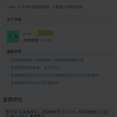
CNBC 2018 年科技趋势预测：从机器人到声控电视
关于作者
金牌笛客
pom
作者微博：
@pom
最新发表
尼果物联发布节能型电梯门机变频控制器方案
智能家居的后来者，老字号的入
智能物联网芯片设计公司杭州微纳核芯获近亿首轮融资
智能家居与室内空气质量监测
发表评论
请
登录
后发表评论。 还没有帐号
现在注册
也可以使用
新浪微
博
或
QQ帐号
直接登入。