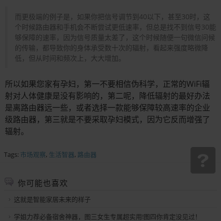
而更极端的例子是，如果你把信号调节到40以下，甚至30时，这
个时候路由器和手机会不断尝试更低速率，但总是找不到信号30能
够保障的速率，因为信号质量太差了，这个时候随便一句微信问候
的传输，都导致你的身体承受数十次的辐射，看起来强度略微降
低，但从时间和频次上，大大增加。
所以如果您家有孕妇，第一不要相信伪科学，正常的WiFi辐
射对人体健康是没有影响的，第二呢，降低辐射的最好办法
是离路由器远一些，或者选择一款能够保障较高速率的企业
级路由器，第三就是不要采取孕妇模式，因为它反而增强了
辐射。
Tags:
市场观察
,
生活智器
,
路由器
你可能也喜欢
这就是智能家居未来的样子
学姐力荐必备宿舍神器，图三女生专属超实用!图四你肯定没见过！