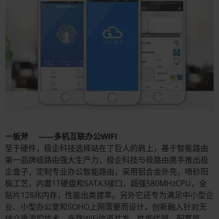
一板斧 ——多机互联办公WIFI
至于硬件，极企科技选择站在了巨人的肩上，基于智能路由
第一品牌极路由强大生产力，极企科技与极路由携手推出极
企盒子，定制专业办公智能路由，采用铝合金外壳，喷砂阳
极工艺，内置1T硬盘和SATA3接口，超强580MHzCPU，全
贴片128兆内存，性能出类拔萃。另外它还专为满足中小型企
业、小型办公室和SOHO上网需要而设计，创新融入针对无
线介质流控技术，多路WiFi信道并发，性能优越、配置简