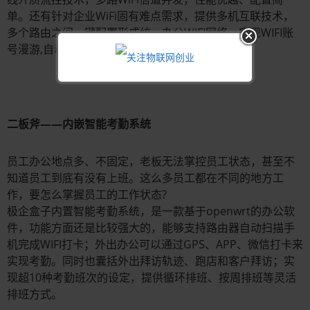
单。还有针对企业WiFi固有难点需求，提供多机互联技术，
多个路由之间一键配置形成统一办公WIFI网络，实现WIFI账
号漫游,自动均衡负载。
二板斧——内嵌智能考勤系统
员工办公地点多、不固定，老板无法掌控员工状态，甚至不
知道员工到底有没有上班。这么多员工都在不同的地方工
作，要怎么掌握员工的工作状态?
极企盒子内置智能考勤系统，是一款基于openwrt的办公软
件，功能方面还是比较强大的，能够支持路由器自动扫描手
机完成WIFI打卡；外出办公可以通过GPS、APP、微信打卡来
实现考勤。同时也囊括外出拜访轨迹、跑店和客户拜访；实
现超10种考勤班次的设定，提供循环排班、按周排班等灵活
排班方式。