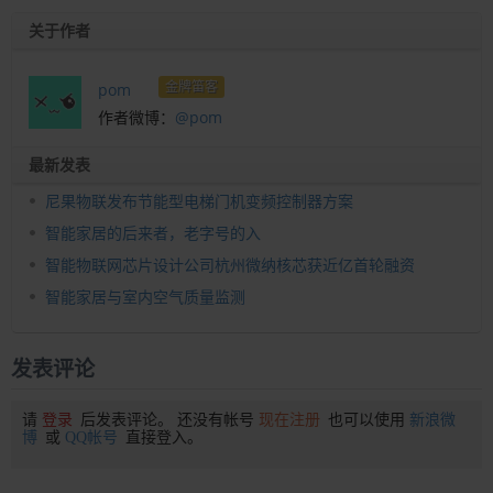
关于作者
金牌笛客
pom
作者微博：
@pom
最新发表
尼果物联发布节能型电梯门机变频控制器方案
智能家居的后来者，老字号的入
智能物联网芯片设计公司杭州微纳核芯获近亿首轮融资
智能家居与室内空气质量监测
发表评论
请
登录
后发表评论。 还没有帐号
现在注册
也可以使用
新浪微
博
或
QQ帐号
直接登入。