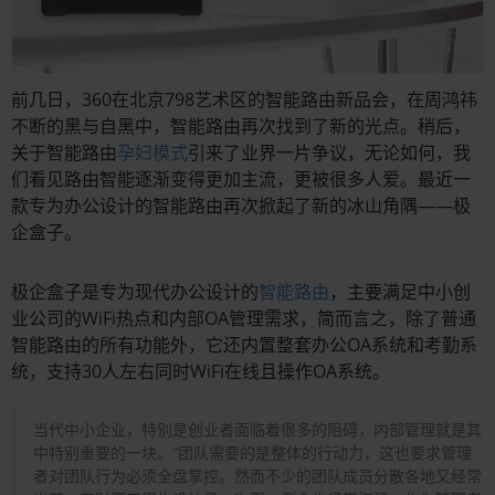
前几日，360在北京798艺术区的智能路由新品会，在周鸿祎
不断的黑与自黑中，智能路由再次找到了新的光点。稍后，
关于智能路由
孕妇模式
引来了业界一片争议，无论如何，我
们看见路由智能逐渐变得更加主流，更被很多人爱。最近一
款专为办公设计的智能路由再次掀起了新的冰山角隅——极
企盒子。
极企盒子是专为现代办公设计的
智能路由
，主要满足中小创
业公司的WiFi热点和内部OA管理需求，简而言之，除了普通
智能路由的所有功能外，它还内置整套办公OA系统和考勤系
统，支持30人左右同时WiFi在线且操作OA系统。
当代中小企业，特别是创业者面临着很多的阻碍，内部管理就是其
中特别重要的一块。“团队需要的是整体的行动力，这也要求管理
者对团队行为必须全盘掌控。然而不少的团队成员分散各地又经常