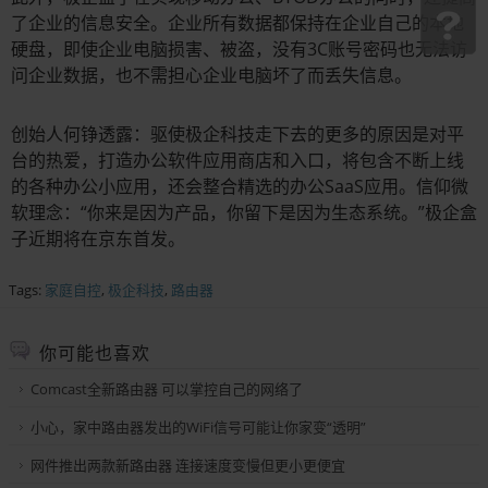
了企业的信息安全。企业所有数据都保持在企业自己的本地
硬盘，即使企业电脑损害、被盗，没有3C账号密码也无法访
问企业数据，也不需担心企业电脑坏了而丢失信息。
创始人何铮透露：驱使极企科技走下去的更多的原因是对平
台的热爱，打造办公软件应用商店和入口，将包含不断上线
的各种办公小应用，还会整合精选的办公SaaS应用。信仰微
软理念：“你来是因为产品，你留下是因为生态系统。”极企盒
子近期将在京东首发。
Tags:
家庭自控
,
极企科技
,
路由器
你可能也喜欢
Comcast全新路由器 可以掌控自己的网络了
小心，家中路由器发出的WiFi信号可能让你家变“透明”
网件推出两款新路由器 连接速度变慢但更小更便宜