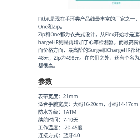
Fitbit是现在手环类产品线最丰富的厂家之一，在售
One和Zip。
Zip和One都为衣夹式设计，从Flex开始才是
hargeHR则是再增加了心率检测器，而最高阶
而价格方面，最高阶的Surge和ChargeHR都还没在
48元，Zip为498元。在它们之外，还有个名为A
都很高。
参数
表带宽度：21mm
适合手腕宽度：大码16-20cm，小码14-17cm
防水等级：1ATM
续航时间：7-10天
工作温度：-20-45度
连接方式：蓝牙4.0