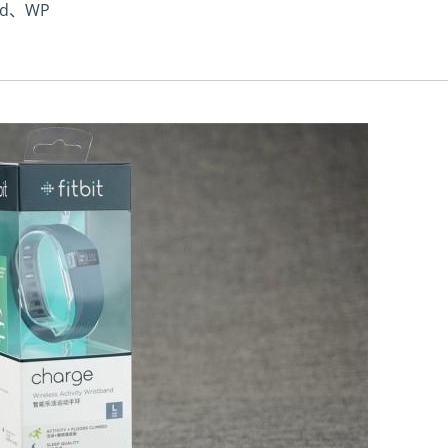
id、WP