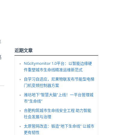
年
近期文章
高
NGcitymonitor 1.0平台：以智能边缘硬
件重塑城市生命线精准运维新范式
自学习自适应，尼果物联发布节能型电梯
门机变频控制器方案
潍坊地下“智慧大脑”上线！一平台管理城
市“生命线”
合肥构筑城市生命线安全工程 助力智能
社会发展与治理
太原管网改造：锻造“地下生命线” 让城市
更有韧性