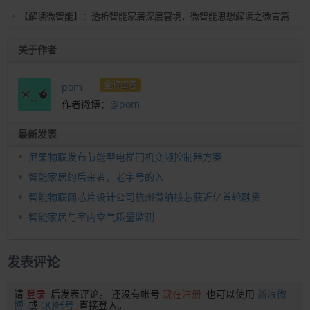
【解读微智能】：透析智能家居深层窘境，微智能思想解读之微言篇
关于作者
金牌笛客
pom
作者微博：
@pom
最新发表
尼果物联发布节能型电梯门机变频控制器方案
智能家居的后来者，老字号的入
智能物联网芯片设计公司杭州微纳核芯获近亿首轮融资
智能家居与室内空气质量监测
发表评论
请
登录
后发表评论。 还没有帐号
现在注册
也可以使用
新浪微
博
或
QQ帐号
直接登入。