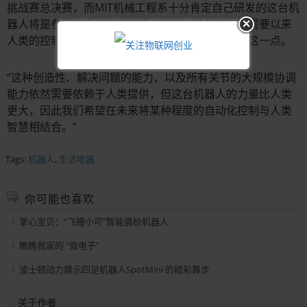
挑战赛总决赛，而MIT机械工程系十分肯定自己研发的这台机
器人将是参赛选手当中最接近人类的。虽然它现在需要以来
人类的控制才能活动，但研究者可能会在未来改变这一点。
“这种创造性、解决问题的能力、以及所有关节的大规模协调
能力依然需要依赖于人类提供，但这台机器人的力量比人类
更大，因此我们希望在未来将某种程度的自动化控制与人类
智慧相结合。”
Tags:
机器人
,
生活电器
你可能也喜欢
掌心宝贝：“飞瞳小可”智能晨检机器人
瞧瞧我家的 “微电子”
波士顿动力展示四足机器人SpotMini 的精彩舞步
关于作者