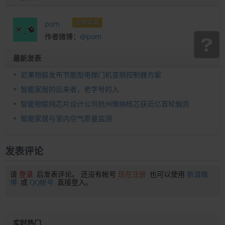
金牌笛客
pom
作者微博：
@pom
最新发表
尼果物联发布节能型电梯门机变频控制器方案
智能家居的后来者，老字号的入
智能物联网芯片设计公司杭州微纳核芯获近亿首轮融资
智能家居与室内空气质量监测
发表评论
请
登录
后发表评论。 还没有帐号
现在注册
也可以使用
新浪微
博
或
QQ帐号
直接登入。
实时热门