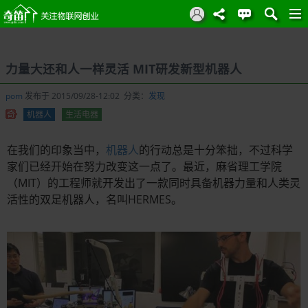
力量大还和人一样灵活 MIT研发新型机器人
pom
发布于 2015/09/28-12:02 分类：
发现
机器人
生活电器
在我们的印象当中，
机器人
的行动总是十分笨拙，不过科学
家们已经开始在努力改变这一点了。最近，麻省理工学院
（MIT）的工程师就开发出了一款同时具备机器力量和人类灵
活性的双足机器人，名叫HERMES。