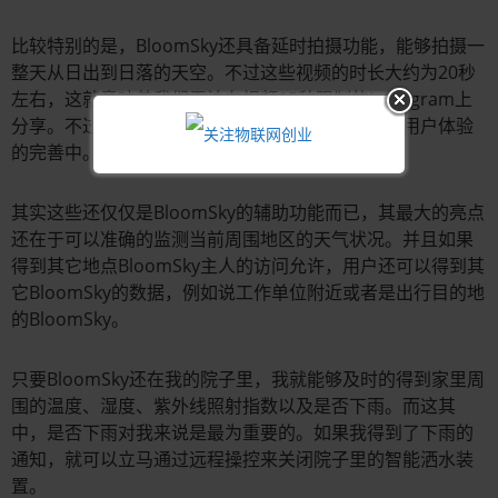
比较特别的是，BloomSky还具备延时拍摄功能，能够拍摄一
整天从日出到日落的天空。不过这些视频的时长大约为20秒
左右，这就意味着我们无法在视频15秒限制的Instagram上
分享。不过相信未来，研发团队会将这一点列入到用户体验
的完善中。
其实这些还仅仅是BloomSky的辅助功能而已，其最大的亮点
还在于可以准确的监测当前周围地区的天气状况。并且如果
得到其它地点BloomSky主人的访问允许，用户还可以得到其
它BloomSky的数据，例如说工作单位附近或者是出行目的地
的BloomSky。
只要BloomSky还在我的院子里，我就能够及时的得到家里周
围的温度、湿度、紫外线照射指数以及是否下雨。而这其
中，是否下雨对我来说是最为重要的。如果我得到了下雨的
通知，就可以立马通过远程操控来关闭院子里的智能洒水装
置。