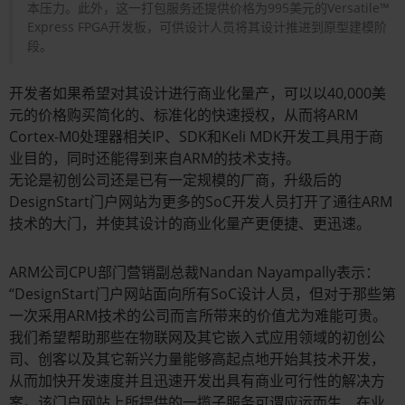
本压力。此外，这一打包服务还提供价格为995美元的Versatile™
Express FPGA开发板，可供设计人员将其设计推进到原型建模阶
段。
开发者如果希望对其设计进行商业化量产，可以以40,000美
元的价格购买简化的、标准化的快速授权，从而将ARM
Cortex-M0处理器相关IP、SDK和Keli MDK开发工具用于商
业目的，同时还能得到来自ARM的技术支持。
无论是初创公司还是已有一定规模的厂商，升级后的
DesignStart门户网站为更多的SoC开发人员打开了通往ARM
技术的大门，并使其设计的商业化量产更便捷、更迅速。
ARM公司CPU部门营销副总裁Nandan Nayampally表示：
“DesignStart门户网站面向所有SoC设计人员，但对于那些第
一次采用ARM技术的公司而言所带来的价值尤为难能可贵。
我们希望帮助那些在物联网及其它嵌入式应用领域的初创公
司、创客以及其它新兴力量能够高起点地开始其技术开发，
从而加快开发速度并且迅速开发出具有商业可行性的解决方
案。该门户网站上所提供的一揽子服务可谓应运而生，在业