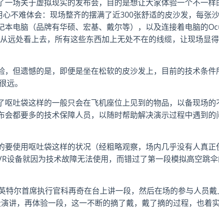
了一场关于虚拟现实的发布会，目的是想让大家体验一个不一样
用心不难体会：现场整齐的摆满了近300张舒适的皮沙发，每张
本电脑（品牌有华硕、宏基、戴尔等），以及连接着电脑的Ocu
。从远处看上去，所有这些东西加上无处不在的线缆，让现场显得
验，但遗憾的是，即便是坐在松软的皮沙发上，目前的技术条件
很远。
了呕吐袋这样的一般只会在飞机座位上见到的物品，以备现场的
布会都要多的技术保障人员，以随时帮助解决演示过程中遇到的
的要使用呕吐袋这样的状况（经粗略观察，场内几乎没有人真正
VR设备就因为技术故障无法使用，而错过了第一段模拟高空跳伞
：英特尔首席执行官科再奇在台上讲一段，然后在场的参与人员戴
段演讲，再体验一段，这一不断的摘了戴，戴了摘的过程，也着