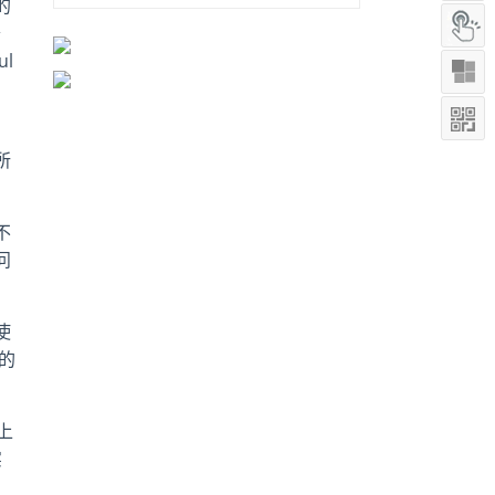
的
沙
l
所
不
问
使
的
上
实