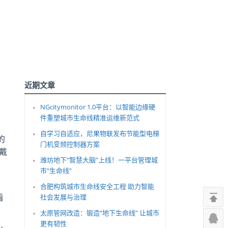
近期文章
NGcitymonitor 1.0平台：以智能边缘硬
件重塑城市生命线精准运维新范式
自学习自适应，尼果物联发布节能型电梯
的
门机变频控制器方案
戴
潍坊地下“智慧大脑”上线！一平台管理城
市“生命线”
合肥构筑城市生命线安全工程 助力智能
看
社会发展与治理
太原管网改造：锻造“地下生命线” 让城市
更有韧性