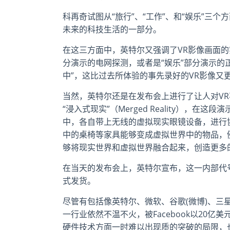
科再奇试图从“旅行”、“工作”、和“娱乐”三
未来的科技生活的一部分。
在这三方面中，英特尔又强调了VR影像画面的
分演示的电网探测，或者是“娱乐”部分演示的
中”，这比过去所体验的事先录好的VR影像又
当然，英特尔还是在发布会上进行了让人对V
“浸入式现实”（Merged Reality）
中，各自带上无线的虚拟现实眼镜设备，进行
中的桌椅等家具能够变成虚拟世界中的物品，
够将现实世界和虚拟世界融合起来，创造更多
在当天的发布会上，英特尔宣布，这一内部代号为Pr
式发货。
尽管有包括像英特尔、微软、谷歌(微博)、三星
一行业依然不温不火，被Facebook以20亿
硬件技术方面一时难以出现质的突破的局限，