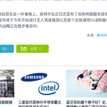
在虚拟现实这一件事情上，英特尔在近日还宣布了收购地图服务提
ye共同宣布将于今年开始进行无人驾驶路测以及首个全球通用5G调制
的战略正在稳步推进中。
来源：
腾讯科
（0）
分享（
）
级智能眼镜
三星取代英特尔半导体霸主
蓝牙耳机哪个牌子好？史
地位即将成为历史？
最残酷15款热门蓝牙耳机