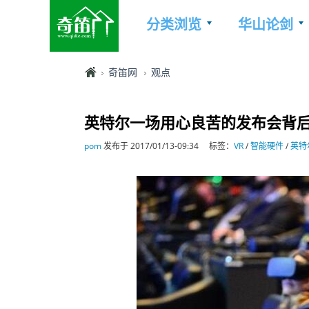
分类浏览
华山论剑
奇笛网
观点
英特尔一场用心良苦的发布会背后
pom
发布于 2017/01/13-09:34
标签：
VR
/
智能硬件
/
英特