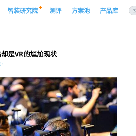
智装研究院
测评
方案池
产品库
却是VR的尴尬现状
尔