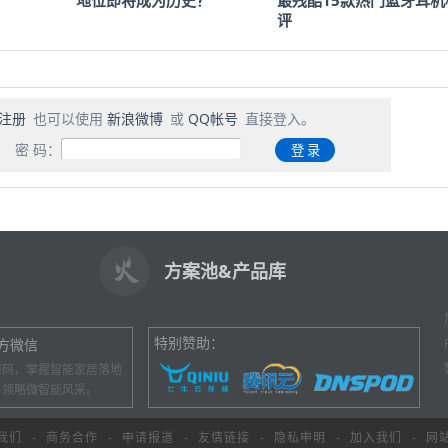
评
注册
也可以使用
新浪微博
或
QQ帐号
直接登入。
密 码：
方案池&产品库
特别赞助：
方微信
维码，掌握智能家居落地
，领略微智能风采。
我们
-
商务合作
-
申请报道
-
友情链接
-
隐私申明
-
加入我们
-
网