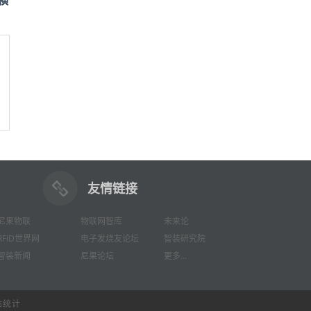
友情链接
尼果物联
物联网智库
未来论
RFID世界网
电子发烧友论坛
智装研究院
智装新闻
尼果论坛
更多...
站统计