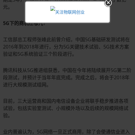
元。
5G下的商机在哪儿？
工信部总工程师张峰此前曾介绍，中国5G基础研发测试将在
2016年到2018年进行，分为5G关键技术试验、5G技术方案
验证和5G系统验证三个阶段进行。
腾讯科技从5G推进组获悉，中国在今年将陆续展开5G第二阶
段测试，并预计于当年年底完成。完成之后，将会于2018年
进行大规模测试组网。
目前，三大运营商和国内电信设备企业将联手稳步推进各项
试验，包括实验室测试、小规模外场以及后续的规模网络试
验。
业内普遍认为，5G网络一旦正式商用，除了会使通信业进入