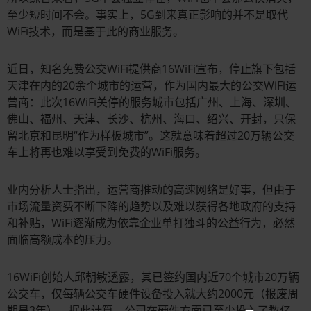
至少短时间不会。事实上，5G到来真正影响的并不是取代
WiFi技术，而是基于此的商业服务。
近日，知名免费公交WiFi提供商16WiFi宣布，停止旗下包括
天津在内的20余个城市的运营，作为国内最大的公交WiFi运
营商：此次16WiFi关停的服务城市包括广州、上海、深圳、
佛山、福州、天津、长沙、杭州、海口、绍兴、开封，只保
留北京和昆明“作为样板城市”。这就意味着超过20万辆公交
车上将再也难以享受到免费的WiFi服务。
业内分析人士指出，运营商推动的高速网络是好事，但由于
市场流量资费不断下降的趋势以及难以获得各地政府的支持
和补贴，WiFi逐渐成为依靠企业单打独斗的公益行为，必然
面临高额成本的压力。
16WiFi创始人邱朝敏透露，其已签约国内近70个城市20万辆
公交车，仅每辆公交车硬件设备投入就大约2000元（报废周
期是3年）。据此计算，公司在硬件方面已至少投入了数亿