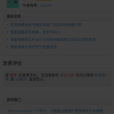
作者微博：
@pom
最新发表
尼果物联发布节能型电梯门机变频控制器方案
智能家居的后来者，老字号的入
智能物联网芯片设计公司杭州微纳核芯获近亿首轮融资
智能家居与室内空气质量监测
发表评论
请
登录
后发表评论。 还没有帐号
现在注册
也可以使用
新浪微
博
或
QQ帐号
直接登入。
实时热门
NGcitymonitor 1.0平台：以智能边缘硬件重塑城市生命线精